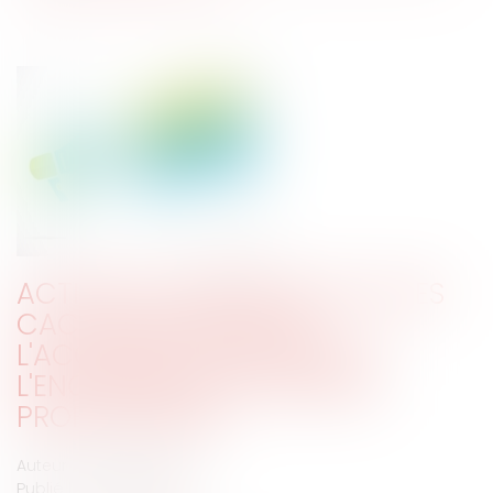
ACTION EN GARANTIE DES VICES
CACHÉS : RECOURS DE
L'ACQUÉREUR INSATISFAIT À
L'ENCONTRE D'UN VENDEUR
PROFESSIONNEL
Auteur : DROUINEAU 1927
Publié le :
26/10/2023