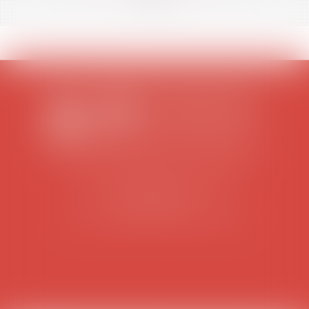
SCP COLOMES-MATHIEU-ZANCHI-THIBAULT
38 rue Jaillant Deschaînets
10000 TROYES
Tél : 03 25 73 29 46
-
Fax : 03 25 73 70 25