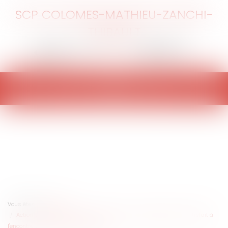
SCP COLOMES-MATHIEU-ZANCHI-
THIBAULT
Ouvrir
le
menu
Vous êtes ici :
Accueil
Action en garantie des vices cachés : recours de l'acquéreur insatisfait à
l'encontre d'un vendeur professionnel