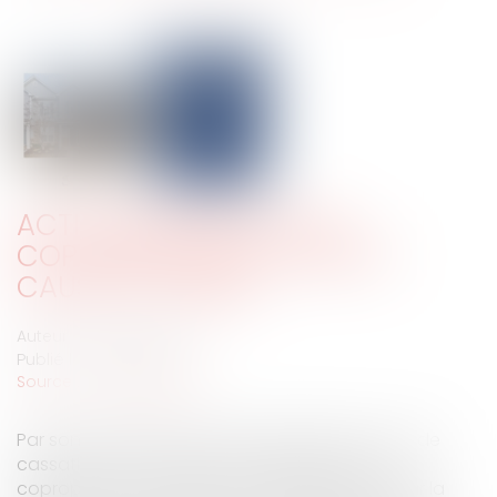
ACTION INDIVIDUELLE DU
COPROPRIÉTAIRE ET MISE EN
CAUSE DU SYNDIC
Auteur : GAUVIN Ludovic
Publié le :
30/10/2025
Source :
www.eurojuris.fr
Par son arrêt rendu le 16 octobre 2025, la Cour de
cassation a très clairement rappelé que si le
copropriétaire, qui agit seul judiciairement pour la