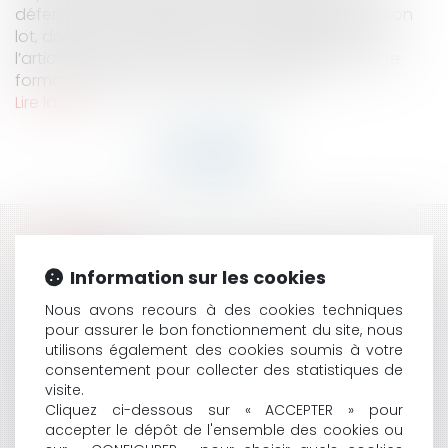
défense de la propriété ou de la jouissance de son
lot, doit en informer le syndic, en application de
l’article 15 de la loi n°65-557 du 10 juillet 1965, cette
formalité n’est pas requise à peine d...
Lire la suite
HISTORIQUE
Information sur les cookies
DÉPLAFONNEMENT DU LOYER RENOUVELÉ ET RÉGIME
D’ÉTALEMENT DU NOUVEAU LOYER COMMERCIAL
Nous avons recours à des cookies techniques
MALADIE PROFESSIONNELLE IMPUTABLE AU SERVICE :
pour assurer le bon fonctionnement du site, nous
utilisons également des cookies soumis à votre
L’INDEMNISATION DES PRÉJUDICES
consentement pour collecter des statistiques de
EXTRAPATRIMONIAUX N’IMPLIQUE PAS DE NOUVELLE
visite.
APPRÉCIATION DU LIEN ENTRE LA MALADIE ET LE
Cliquez ci-dessous sur « ACCEPTER » pour
SERVICE
accepter le dépôt de l'ensemble des cookies ou
L'ENQUÊTE INTERNE EN ENTREPRISE : PRÉCISIONS SUR