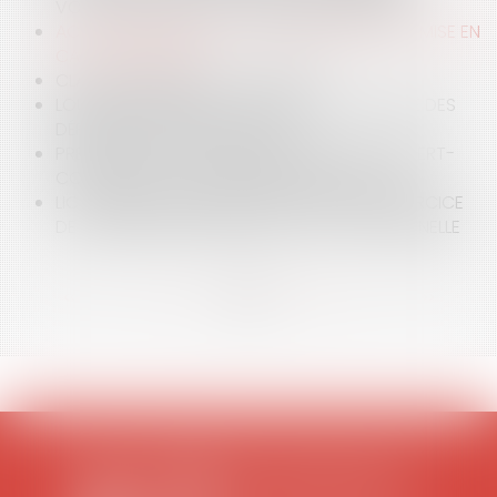
VOLONTÉ DU DÉFUNT ET PERSONNE QUALIFIÉE
ACTION INDIVIDUELLE DU COPROPRIÉTAIRE ET MISE EN
CAUSE DU SYNDIC
CLAUSE DE PRÉCIPUT ET PARTAGE
LOUEURS EN MEUBLÉ : ATTENTION À LA PREUVE DES
DÉPENSES PROFESSIONNELLES !
PRESCRIPTION DE LA RESPONSABILITÉ DE L’EXPERT-
COMPTABLE : LE DÉLAI BUTOIR DE VINGT ANS
LICENCIEMENT DISCIPLINAIRE FONDÉ SUR L’EXERCICE
DE LA LIBERTÉ RELIGIEUSE DANS LA VIE PERSONNELLE
<<
<
...
5
6
7
8
9
10
11
...
>
>>