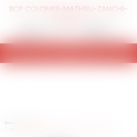
SCP COLOMES-MATHIEU-ZANCHI-
THIBAULT
Ouvrir
le
menu
Vous êtes ici :
Accueil
Action individuelle du copropriétaire et mise en cause du syndic