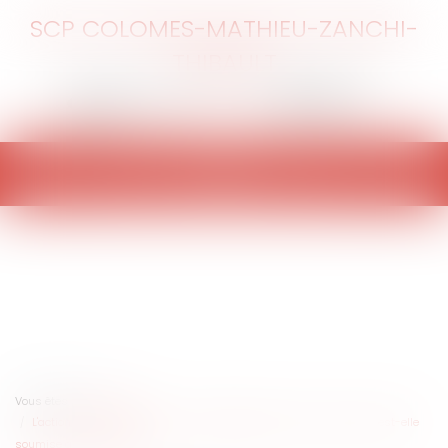
SCP COLOMES-MATHIEU-ZANCHI-
THIBAULT
Ouvrir
le
menu
Vous êtes ici :
Accueil
L'action en requalification du bail dérogatoire en bail commercial est-elle
soumise à prescription ?