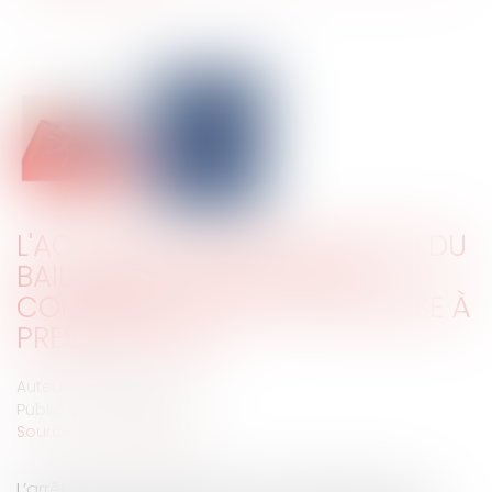
L'ACTION EN REQUALIFICATION DU
BAIL DÉROGATOIRE EN BAIL
COMMERCIAL EST-ELLE SOUMISE À
PRESCRIPTION ?
Auteur : MEDINA Jean-Luc
Publié le :
15/09/2025
Source :
www.eurojuris.fr
L’arrêt du 19 juin 2025 (Cour de cassation, 3ème