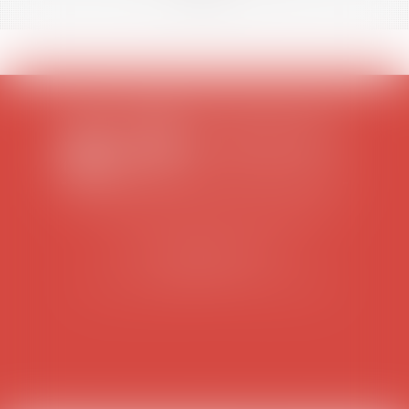
SCP COLOMES-MATHIEU-ZANCHI-THIBAULT
38 rue Jaillant Deschaînets
10000 TROYES
Tél : 03 25 73 29 46
-
Fax : 03 25 73 70 25