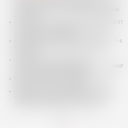
SOCIALES DES DIVIDENDES DISTRIBUÉS PAR UNE
SELARL À UNE SPFPL : RÉPONSE MINISTÉRIELLE PUBLIÉE
LE 21.08.2025
RADIATION D’OFFICE DU REGISTRE DU COMMERCE ET
DES SOCIÉTÉS : COMMENT ÉVITER L’IMPASSE ET
RÉINSCRIRE VOTRE ENTREPRISE ?
BAIL COMMERCIAL ET COVID : LE PRENEUR RESTE-T-IL
REDEVABLE DE SON LOYER PENDANT LA CRISE
SANITAIRE ?
PROCÉDURE D’ASSISTANCE ÉDUCATIVE :
L'OBLIGATION D’ENTRETIEN INDIVIDUEL AVEC L’ENFANT
MINEUR CAPABLE DE DISCERNEMENT
FRAUDE AU PRÉSIDENT : LA RESPONSABILITÉ DE LA
BANQUE PEUT-ELLE ÊTRE ENGAGÉE ?
QUELLES SONT LES CONDITIONS DE L’ADOPTION
PLÉNIÈRE D’UN ENFANT NÉ D’UNE PMA EN CAS DE
REFUS DE RECONNAISSANCE CONJOINTE ?
<<
<
...
7
8
9
10
11
12
13
...
>
>>