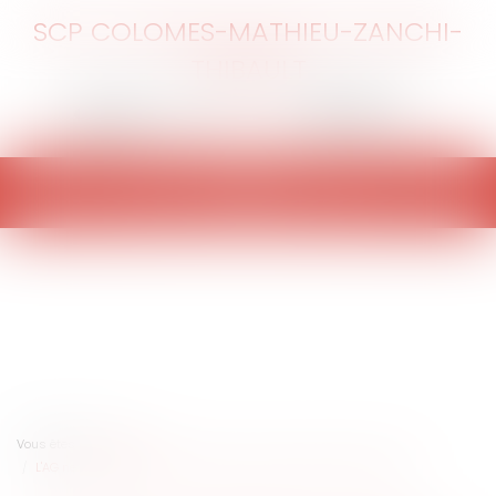
SCP COLOMES-MATHIEU-ZANCHI-
THIBAULT
Ouvrir
le
menu
Vous êtes ici :
Accueil
L'AG ne peut retirer le droit de jouissance privative d'une terrasse