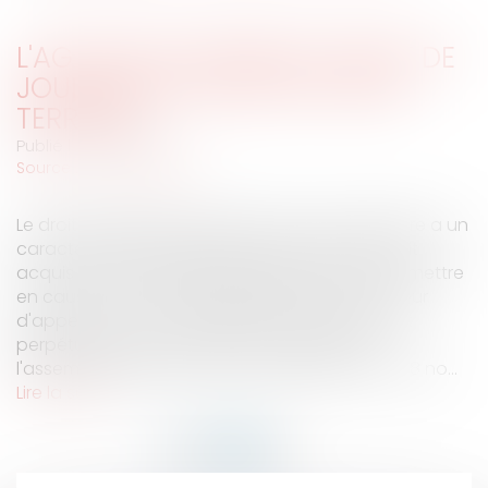
L'AG NE PEUT RETIRER LE DROIT DE
JOUISSANCE PRIVATIVE D'UNE
TERRASSE
Publié le :
13/12/2007
Source :
www.eurojuris.fr
Le droit d'usage dont bénéficie le copropriétaire a un
caractère réel et perpétuel constituant un droit
acquis que l'assemblée générale ne saurait remettre
en cause. C'est ce que rappelle l'arrêt de la Cour
d'appel de Paris en référence.Caractère réel et
perpétuel du droit d'usageLa résolution de
l'assemblée générale des copropriétaires du 28 no...
Lire la suite