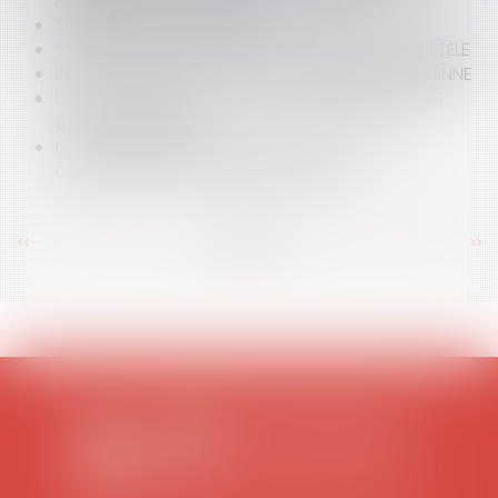
PORTANT SUR LES DENRÉES ALIMENTAIRES
SIMPLIFICATION DU DROIT
CONTENTIEUX AUTOUR DE LA CESSION DE CLIENTÈLE
INJONCTION DE PAYER: LA PROCÉDURE EUROPÉENNE
LA SOCIÉTÉ CIVILE POUR GÉRER SON BIEN OU SES
BIENS IMMOBILIERS
LES RECOMMANDATIONS DE L'ARCEP SUR LE
DÉPLOIEMENT DU «TRÈS HAUT DÉBIT»
<<
<
...
371
372
373
374
375
376
377
...
>
>>