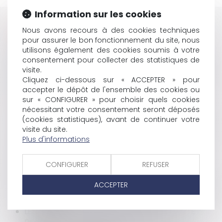
Information sur les cookies
HISTORIQUE
Nous avons recours à des cookies techniques
pour assurer le bon fonctionnement du site, nous
INDEMNITÉ COMPENSANT LES JOURS DE REPOS
utilisons également des cookies soumis à votre
TRAVAILLÉS POUR LES MAGISTRATS
consentement pour collecter des statistiques de
SANCTION DISCIPLINAIRE ET FÉDÉRATION SPORTIVE
visite.
Cliquez ci-dessous sur « ACCEPTER » pour
UN DIVORCE CHEZ LE NOTAIRE BIENTÔT POSSIBLE?
accepter le dépôt de l'ensemble des cookies ou
CANAL + ATTAQUE LA LIGUE 1 DE FOOT
sur « CONFIGURER » pour choisir quels cookies
L'AG NE PEUT RETIRER LE DROIT DE JOUISSANCE
nécessitant votre consentement seront déposés
PRIVATIVE D'UNE TERRASSE
(cookies statistiques), avant de continuer votre
ETUDE DU PROJET DE LOI QUI PRÉVOIT NOTAMMENT
visite du site.
LE RACHAT DES JOURS DE RTT
Plus d'informations
GOOGLE ACCEPTE DE PARTICIPER À
L'IDENTIFICATION DE L'ADRESSE IP D'UN BLOGUEUR
CONFIGURER
REFUSER
TRANSFORMATION D'UN BÂTIMENT AGRICOLE
DÉSAFFECTÉ EN BÂTIMENT D'HABITATION
ACCEPTER
LE PSYCHOLOGUE À L'HÔPITAL: L'INTERPRÉTATION DES
TRIBUNAUX
LES ALLÉGATIONS NUTRITIONNELLES ET DE SANTÉ