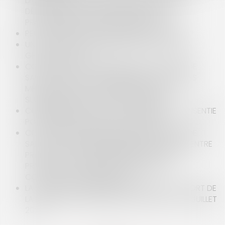
D'UNE AUTORISATION D'OCCUPATION D'UNE
DÉPENDANCE DU DOMAINE PUBLIC ET LES
PROCÉDURES EN CAS DE NON RESPECT ?
PEUT-ON IMPOSER L'OBLIGATION VACCINALE ?
UN NOUVEAU CADRE RÉGLEMENTAIRE POUR LA
GESTION DE L’EAU
CONTENTIEUX DISCIPLINAIRE DES PRATICIENS DE
SANTÉ : QUID DE LA TRANSMISSION DE DONNÉES
MÉDICALES À UN TIERS LORSQU'ELLE EST
SUBORDONNÉE À L’ACCORD DU PATIENT ?
COMMENT SE PRESCRIT LA SÛRETÉ RÉELLE CONSENTIE
POUR GARANTIR LA DETTE D’UN TIERS ?
CONTENTIEUX DISCIPLINAIRE DES PRATICIENS DE
SANTÉ : LES CORRESPONDANCES ÉCHANGÉES ENTRE
PRATICIENS DOIVENT ÊTRE RÉDIGÉES AVEC
PRUDENCE ET SE BORNER À FAIRE ÉTAT DE
CONSTATATIONS MÉDICALES
LA QUALIFICATION DU DOMAINE PUBLIC : L'APPORT DE
LA DÉCISION DU TRIBUNAL DES CONFLITS DU 5 JUILLET
2021