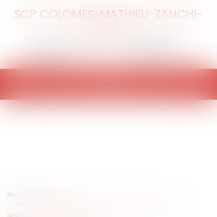
SCP COLOMES-MATHIEU-ZANCHI-
THIBAULT
Ouvrir
le
menu
Vous êtes ici :
Accueil
Un agent en décharge totale d'activité doit bénéficier du maintien
forfaitaire pour travail des dimanches