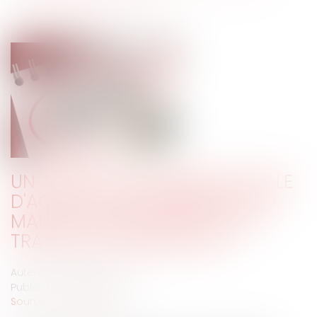
UN AGENT EN DÉCHARGE TOTALE
D'ACTIVITÉ DOIT BÉNÉFICIER DU
MAINTIEN FORFAITAIRE POUR
TRAVAIL DES DIMANCHES
Auteur : PORCHET Thomas
Publié le :
30/07/2021
Source :
www.eurojuris.fr