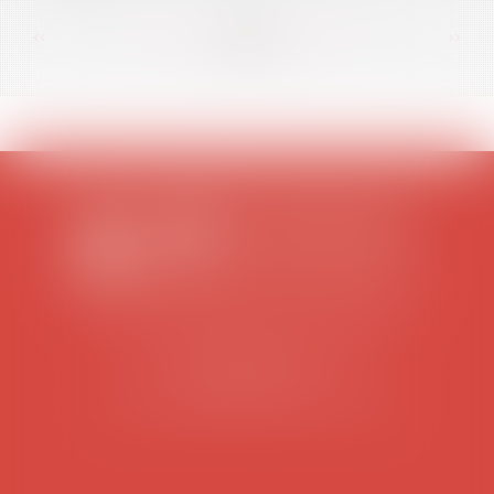
<<
<
...
64
65
66
67
68
69
70
...
>
>>
SCP COLOMES-MATHIEU-ZANCHI-THIBAULT
38 rue Jaillant Deschaînets
10000 TROYES
Tél : 03 25 73 29 46
-
Fax : 03 25 73 70 25