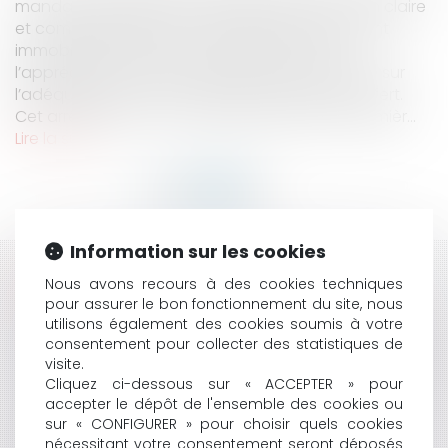
mandat, la clause qui ne précise pas de façon claire
et compréhensible, la commission due à l’agent
immobilier est abusive, peu important que
l’appréciation de ce caractère abusif ait porté sur
l’adéquation de la rémunération au service offert.
Cet arrêt rendu le 27 novembre 2019 par la premièr...
Lire la suite
Information sur les cookies
HISTORIQUE
Nous avons recours à des cookies techniques
pour assurer le bon fonctionnement du site, nous
L’ORGANISATION DU VOTE DES COMPTES
utilisons également des cookies soumis à votre
ADMINISTRATIFS DES SYNDICATS INTERCOMMUNAUX,
consentement pour collecter des statistiques de
visite.
POUR ASSURER LE RESPECT DU DÉLAI DU 30 JUIN
Cliquez ci-dessous sur « ACCEPTER » pour
2020
accepter le dépôt de l'ensemble des cookies ou
L'ÉTAT D'URGENCE SANITAIRE : QUE DIT LA LOI DU 23
sur « CONFIGURER » pour choisir quels cookies
MARS 2020 ?
nécessitant votre consentement seront déposés