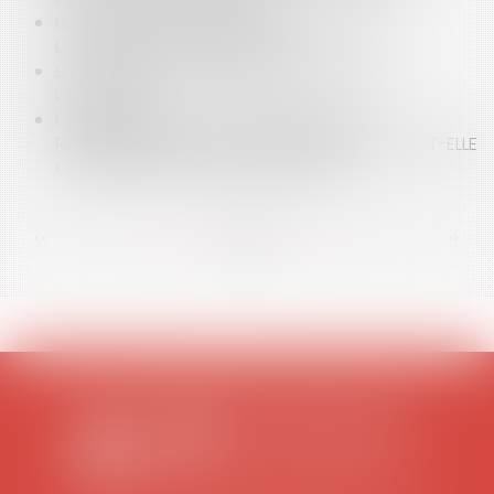
LES CONDITIONS STRICTES DU REPORT DE
L’AUDIENCE D’ADJUDICATION
LA CATASTROPHE SANITAIRE IMPOSE L’ÉTAT
D’URGENCE
UNE AUGMENTATION IMPORTANTE DES
RÉMUNÉRATIONS DE CO-GÉRANTS DE SARL PEUT-ELLE
CONSTITUER UN ABUS DE MAJORITÉ ?
<<
<
...
88
89
90
91
92
93
94
...
>
>>