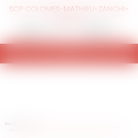
SCP COLOMES-MATHIEU-ZANCHI-
THIBAULT
Ouvrir
le
menu
Vous êtes ici :
Accueil
Agent immobilier : la clause de rémunération imprécise est abusive