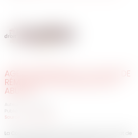
AGENT IMMOBILIER : LA CLAUSE DE
RÉMUNÉRATION IMPRÉCISE EST
ABUSIVE
Auteur : BACLE Florent
Publié le :
24/03/2020
Source :
www.eurojuris.fr
La Cour de cassation estime que dans un contrat de