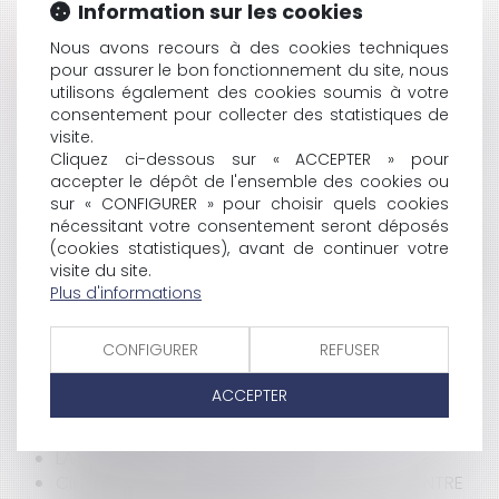
Information sur les cookies
HISTORIQUE
Nous avons recours à des cookies techniques
pour assurer le bon fonctionnement du site, nous
ALCOOL ET DROGUE AU VOLANT
utilisons également des cookies soumis à votre
PRISE EN COMPTE DES TRAJETS DOMICILE/CLIENTS
consentement pour collecter des statistiques de
visite.
DANS LA DURÉE DU TRAVAIL
Cliquez ci-dessous sur « ACCEPTER » pour
COMMENT AFFICHER UN PERMIS DE CONSTRUIRE
accepter le dépôt de l'ensemble des cookies ou
TACITE?
sur « CONFIGURER » pour choisir quels cookies
POINT SUR LA RÉFORME DES INSTITUTIONS
nécessitant votre consentement seront déposés
LA LOYAUTÉ DANS LE PRÊT À LA CONSOMMATION
(cookies statistiques), avant de continuer votre
L'INTERPRÉTATION DU RÈGLEMENT PAR LES JUGES DU
visite du site.
FOND
Plus d'informations
TVA IMMOBILIÈRE APRÈS PERMIS D'AMÉNAGER
RÉFORME DES RETRAITES : AUCUN AUTRE
CONFIGURER
REFUSER
AMÉNAGEMENT NE SERA PROPOSÉ
LE NOUVEAU PERMIS DE CONSTRUIRE "VALANT
ACCEPTER
DIVISION"
L'INJUSTICE PÉNALE
LA FIN DU NON-LIEU PSYCHIATRIQUE ?
CINQ DÉPUTÉS UMP MENACENT DE VOTER CONTRE