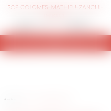
SCP COLOMES-MATHIEU-ZANCHI-
THIBAULT
Ouvrir
le
menu
Vous êtes ici :
Accueil
Alcool et drogue au volant