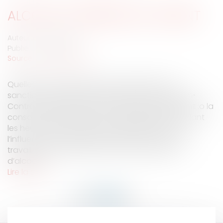
ALCOOL ET DROGUE AU VOLANT
Auteur : IFL-AVOCATS
Publié le :
14/11/2007
Source :
www.eurojuris.fr
Quelles sont les préventions possibles et les
sanctions disciplinaires applicables ?Prévention•
Contrat de travail : Prévoir une clause interdisant :o la
consommation d’alcool ou de stupéfiant pendant
les heures de travailo l’état d’ébriété ou sous
l’influence de stupéfiant pendant les heures de
travail, quand bien même la consommation
d’alcool...
Lire la suite