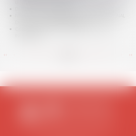
LE BUDGET DE LA JUSTICE
DES ALLÉGATIONS EN LIBERTÉ TRÈS SURVEILLÉE
NOUVEAU TRAITÉ EUROPÉEN : LE BUREAU NATIONAL
DU PS « VA VOTER POUR LE OUI »
CONTENTIEUX ET RESPONSABILITÉ DU RISQUE
INONDATION
<<
<
...
375
376
377
378
379
380
381
...
>
>>
SCP COLOMES-MATHIEU-ZANCHI-THIBAULT