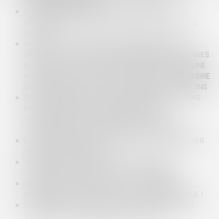
L’EXÉCUTION FORCÉE
UN SALARIÉ QUI EXPLOSE SOUS L'EFFET D’UN
HARCÈLEMENT MORAL NE COMMET PAS DE FAUTE
GRAVE
CONTENTIEUX DISCIPLINAIRE DES MÉDECINS : LE
DÉFAUT DE PRODUCTION EN NOMBRE D'EXEMPLAIRES
REQUIS N'EST PAS UN MOTIF D'IRRECEVABILITÉ D'UNE
REQUÊTE EN APPEL INTRODUITE DEVANT LA CHAMBRE
DISCIPLINAIRE NATIONALE DE L'ORDRE DES MÉDECINS
BAIL COMMERCIAL : QUELLE EXIGIBILITÉ DES LOYERS
PENDANT LA PÉRIODE DE FERMETURE DES
COMMERCES NON ESSENTIELS ? ZIGZAG
JURISPRUDENTIEL ET JUGEMENT DE SALOMON
L'ENFANT D'UN PARENT INGRAT NE DOIT PAS RÉGLER
SES FRAIS D'OBSÈQUES
ALIGNEMENT D’ARBRES VERSUS PROJET DE
CONSTRUCTION : ATTENTION AUX ARBRES !
DONNER ET RETENIR NE VAUT : LE CARACTÈRE
PARFAIT DES VENTES, MÊME POUR UNE COMMUNE !
COMBIEN DE TEMPS FAUT-IL COMPTER POUR UN
DIVORCE PAR CONSENTEMENT MUTUEL ?