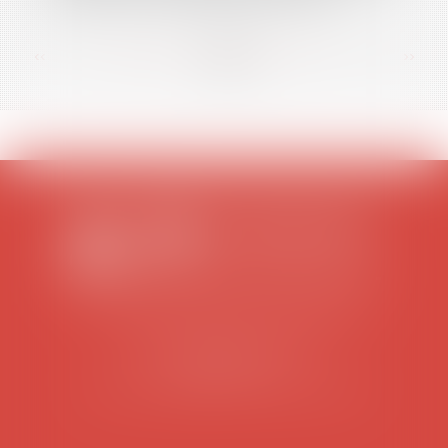
<<
<
...
65
66
67
68
69
70
71
...
>
>>
SCP COLOMES-MATHIEU-ZANCHI-THIBAULT
38 rue Jaillant Deschaînets
10000 TROYES
Tél : 03 25 73 29 46
-
Fax : 03 25 73 70 25