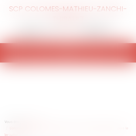
SCP COLOMES-MATHIEU-ZANCHI-
THIBAULT
Ouvrir
le
menu
Vous êtes ici :
Accueil
L'allongement du congé paternité : quels sont les changements depuis le
1er juillet 2021 ?