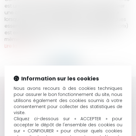
est une convention par laquelle l'un s'oblige à livrer
une chose, et l'autre à la payer ». Elle est parfaite
lorsque l’accord des parties sur les caractéristiques
essentielles du contrat (telles que la chose et le prix)
est exempt de vices. Il ressort de l’article 1130 du
même code que « l...
Lire la suite
Information sur les cookies
HISTORIQUE
Nous avons recours à des cookies techniques
pour assurer le bon fonctionnement du site, nous
utilisons également des cookies soumis à votre
OCCUPATION IRRÉGULIÈRE DU DOMAINE PUBLIC ET
consentement pour collecter des statistiques de
REDEVANCE
visite.
VIDÉO : LOCATAIRE : QUE PEUT-ON FAIRE EN CAS DE
Cliquez ci-dessous sur « ACCEPTER » pour
LOGEMENT INSALUBRE ?
accepter le dépôt de l'ensemble des cookies ou
ANNULATION DE LA VENTE : MAUVAISE FOI OU FAUTE
sur « CONFIGURER » pour choisir quels cookies
DU VENDEUR ET CRÉANCE DE RESTITUTION