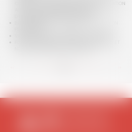
CESSION : PLUS BESOIN D’ATTENDRE LA PUBLICATION
AU BODACC POUR BÉNÉFICIER DE DROITS
D’ENREGISTREMENT AU TAUX DE 0,1%
BAIL COMMERCIAL : ANNULATION D'UNE CAUTION
PERSONNELLE
VIDÉO : L'ACCESSION MOBILIÈRE À POUDLARD
FONCTION PUBLIQUE : SANCTION DISCIPLINAIRE ET
NOTIFICATION DU DROIT DE SE TAIRE
<<
<
...
18
19
20
21
22
23
24
...
>
>>