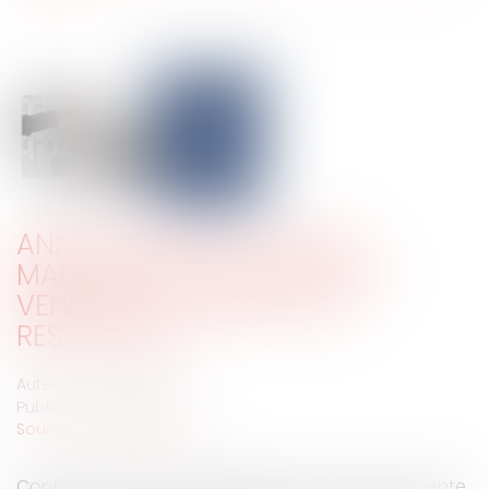
ANNULATION DE LA VENTE :
MAUVAISE FOI OU FAUTE DU
VENDEUR ET CRÉANCE DE
RESTITUTION
Auteur : KABORI Jessica
Publié le :
14/01/2025
Source :
www.eurojuris.fr
Conformément à l’article 1582 du code civil « la vente