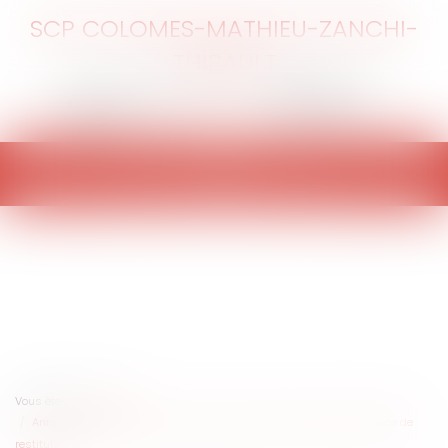
SCP COLOMES-MATHIEU-ZANCHI-
THIBAULT
Ouvrir
le
menu
Vous êtes ici :
Accueil
Annulation de la vente : mauvaise foi ou faute du vendeur et créance de
restitution