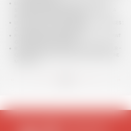
LA DÉMONSTRATION DU PRÉJUDICE GRAVE ET
SPÉCIAL D'UNE ENTREPRISE DANS LE CADRE DE LA
RÉALISATION DE TRAVAUX PUBLICS
LE VACCIN COVID-19 ET LE MILIEU DES ENTREPRISES :
QUELLES SONT LES OBLIGATIONS ?
RESPONSABILITÉ DU CRÉANCIER EN CAS DE RETRAIT
OU DE RUPTURE D’UN CRÉDIT
RÉFLEXIONS D’UN AVOCAT DEVENANT MÉDIATEUR -
QUELS SONT LES AVANTAGES DE RECOURIR À UNE
MÉDIATION ?
<<
<
...
72
73
74
75
76
77
78
...
>
>>