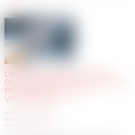
L'APPRÉCIATION PAR LE JUGE
DISCIPLINAIRE D'UNE POSITION DE
PRINCIPE HOSTILE À LA
VACCINATION
Auteur : PORCHET Thomas
Publié le :
21/01/2021
Source :
www.eurojuris.fr