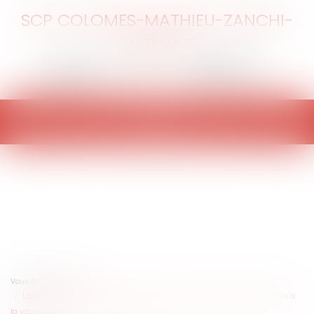
SCP COLOMES-MATHIEU-ZANCHI-
THIBAULT
Ouvrir
le
menu
Vous êtes ici :
Accueil
L'appréciation par le juge disciplinaire d'une position de principe hostile à
la vaccination