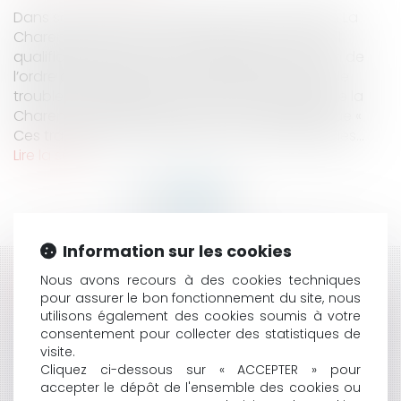
Dans son édition du 15 janvier 2021, le quotidien La
Charente Libre rapportait les propos de ce qu’il
qualifiait comme « un communiqué anti vaccin de
l’ordre des médecins de la Charente » semant le
trouble. Le président de l’ordre des médecins de la
Charente considérait dans ce communiqué que «
Ces traitements […] découlent soit de techniques...
Lire la suite
Information sur les cookies
HISTORIQUE
Nous avons recours à des cookies techniques
pour assurer le bon fonctionnement du site, nous
utilisons également des cookies soumis à votre
LA GESTION DES DÉLÉGATIONS DE SERVICE PUBLIC EN
consentement pour collecter des statistiques de
TEMPS DE CRISE
visite.
RÉSILIATION DU BAIL POUR AGRESSIONS PERPÉTRÉES
Cliquez ci-dessous sur « ACCEPTER » pour
PAR LE FILS DU LOCATAIRE
accepter le dépôt de l'ensemble des cookies ou
UN MAIRE PEUT-IL AUTORISER LE STATIONNEMENT DES