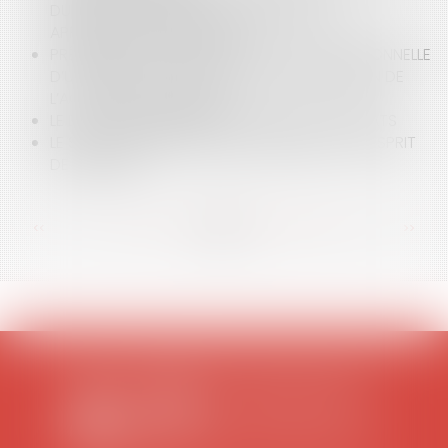
DURÉE EXCESSIVE DES PROCÉDURES : UNE
APPRÉCIATION MINIMALISTE
PRÉCISIONS SUR LA QUALIFICATION PROFESSIONNELLE
D’UN CRÉDIT ET SUR LE DÉLAI DE PRESCRIPTION DE
L’ACTION DE LA BANQUE
LE DEVOIR D’INFORMATION DANS LES CONTRATS
LE SORT DES PIÈCES PÉNALES ANNULÉES OU L’ESPRIT
DE BADINTER
<<
<
...
78
79
80
81
82
83
84
...
>
>>