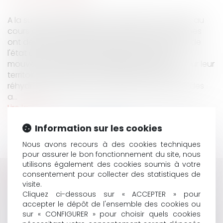
A la suite des épisodes de sécheresse survenus au
cours de l'année 2016, de nombreuses communes
ont déposé une demande de reconnaissance de
l'état de catastrophe naturelle en raison de
mouvements de terrains différentiels apparus sur leur
territoire, consécutifs à la sécheresse et à la
réhydratation des sols. L’article L. 125-1 du code des
a...
Lire la suite
Information sur les cookies
Nous avons recours à des cookies techniques
pour assurer le bon fonctionnement du site, nous
utilisons également des cookies soumis à votre
consentement pour collecter des statistiques de
HISTORIQUE
visite.
Cliquez ci-dessous sur « ACCEPTER » pour
COVID-19 ET CONTRÔLE DE L'ACTIVITÉ PARTIELLE :
accepter le dépôt de l'ensemble des cookies ou
QUELLES SONT LES FRAUDES RECHERCHÉES ?
sur « CONFIGURER » pour choisir quels cookies
L’IMMEUBLE NON ENCORE VENDU CONSTITUE-T-IL UN