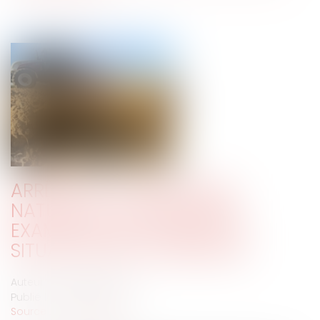
ARRÊTÉ DE CATASTROPHE
NATURELLE : LE NÉCESSAIRE
EXAMEN PARTICULIER DE LA
SITUATION DES COMMUNES
Auteur : PORCHET Thomas
Publié le :
03/08/2020
Source :
www.eurojuris.fr