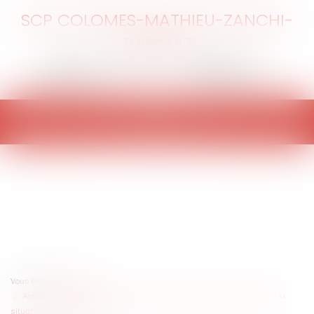
SCP COLOMES-MATHIEU-ZANCHI-
THIBAULT
Ouvrir
le
menu
Vous êtes ici :
Accueil
Arrêté de catastrophe naturelle : le nécessaire examen particulier de la
situation des communes