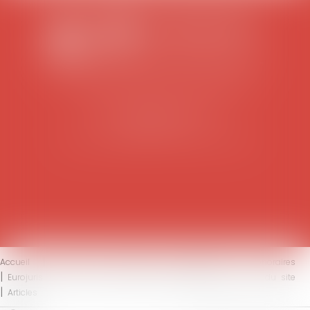
SCP COLOMES-MATHIEU-ZANCHI-THIBAULT
38 rue Jaillant Deschaînets
10000 TROYES
Tél : 03 25 73 29 46
-
Fax : 03 25 73 70 25
Accueil
Le cabinet
L'équipe
Compétences
Honoraires
Eurojuris
Actus
Contact
Mentions légales
Plan du site
Articles