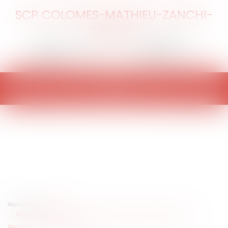
SCP COLOMES-MATHIEU-ZANCHI-
THIBAULT
Ouvrir
le
menu
Vous êtes ici :
Accueil
Attribution d’un bien à titre de prestation compensatoire et pouvoir
souverain des juges du fond