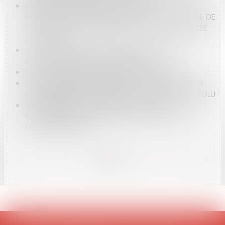
PROMESSE UNILATÉRALE DE VENTE : LA
RÉTRACTATION DU PROMETTANT AVANT LA LEVÉE DE
L'OPTION NE PEUT EMPÊCHER L'EXÉCUTION FORCÉE
DE LA VENTE
LE CSE PEUT AGIR EN NULLITÉ D’UN ACCORD
COLLECTIF MAIS SOUS CONDITIONS
VENTE D'IMMEUBLE ET RÉTICENCE DOLOSIVE
ABSENCE DE RESPONSABILITÉ DU CONSTRUCTEUR
SANS DÉSORDRE, UN PRINCIPE QUI N'EST PAS ABSOLU
LICENCIEMENT ÉCONOMIQUE : L’OFFRE DE
RECLASSEMENT DOIT COMPORTER TOUTES LES
MENTIONS LÉGALES
<<
<
...
19
20
21
22
23
24
25
...
>
>>