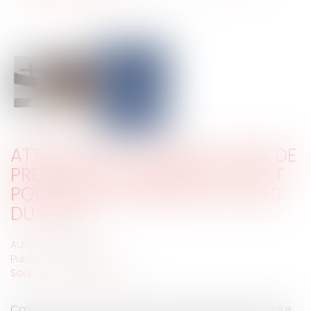
ATTRIBUTION D’UN BIEN À TITRE DE
PRESTATION COMPENSATOIRE ET
POUVOIR SOUVERAIN DES JUGES
DU FOND
Auteur : BLEIN Paul
Publié le :
23/12/2024
Source :
www.eurojuris.fr
Cass. 1re civ., 20 nov. 2024, n° 22-19.154 Dans le cadre