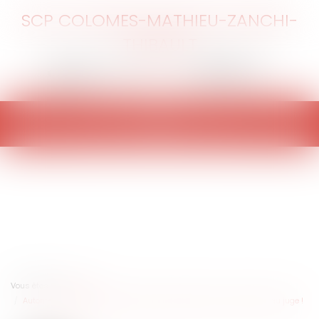
SCP COLOMES-MATHIEU-ZANCHI-
THIBAULT
Ouvrir
le
menu
Vous êtes ici :
Accueil
Autorité parentale : parents, attention à présenter vos demandes au juge !