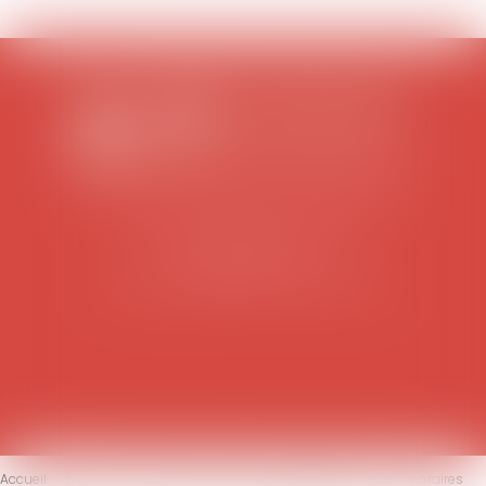
SCP COLOMES-MATHIEU-ZANCHI-THIBAULT
38 rue Jaillant Deschaînets
10000 TROYES
Tél : 03 25 73 29 46
-
Fax : 03 25 73 70 25
Accueil
Le cabinet
L'équipe
Compétences
Honoraires