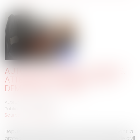
AUTORITÉ PARENTALE : PARENTS,
ATTENTION À PRÉSENTER VOS
DEMANDES AU JUGE !
Auteur : LE DROGO Céline
Publié le :
27/05/2020
Source :
www.eurojuris.fr
Depuis la loi n°2007-293 du 5 mars 2007 réformant la
protection de l’enfance, l’article 373-2-9 du Code civil