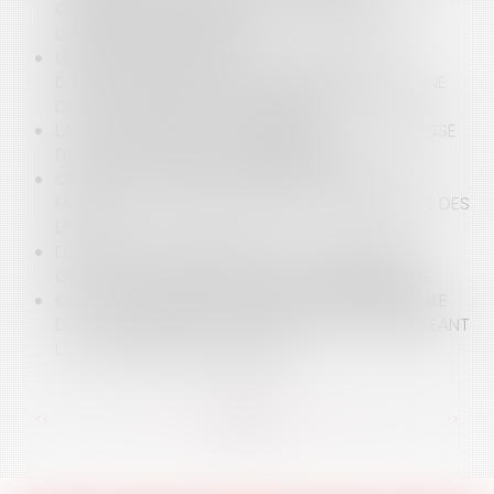
CONFRONTÉ DÉSORMAIS À UNE PROCÉDURE DE
LIQUIDATION JUDICIAIRE
UN ASSOCIÉ D’UNE SCI A-T-IL LE POUVOIR
D’ENGAGER SA SOCIÉTÉ POUR RECONNAÎTRE UNE
DETTE ET DONNER UNE GARANTIE ?
LA GESTION DE L'EAU : LES RISQUES DE SÉCHERESSE
DOIVENT ÊTRE MIEUX APPRÉHENDÉS
COVID-19 : CONVOCATION DES CONSEILS
MUNICIPAUX D'INSTALLATION ET GOUVERNANCE DES
EPCI
DERNIERS REBONDISSEMENTS DE LA CRISE DU
COVID-19 SUR LES DÉLAIS DE SAISIE IMMOBILIÈRE
COVID-19 : QUELLE EST LA RESPONSABILITÉ PÉNALE
DES AUTORITÉS LOCALES DANS LA LOI PROROGEANT
L'ÉTAT D'URGENCE SANITAIRE ?
<<
<
...
81
82
83
84
85
86
87
...
>
>>