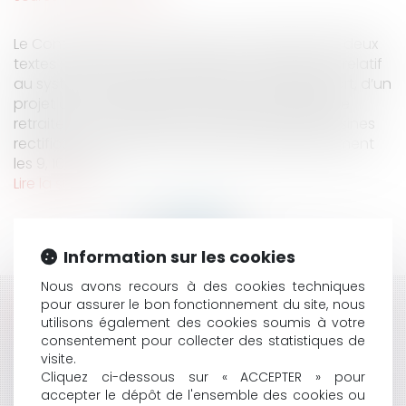
Le Conseil d’Etat a été saisi le 3 janvier 2020 de deux
textes : d’une part, un projet de loi organique « relatif
au système universel de retraite » et d’autre part, d’un
projet de loi « instituant un système universel de
retraite ». Ces deux textes ont fait l’objet de saisines
rectificatives par le Gouvernement respectivement
les 9, 10, 13, 14,...
Lire la suite
Information sur les cookies
Nous avons recours à des cookies techniques
pour assurer le bon fonctionnement du site, nous
HISTORIQUE
utilisons également des cookies soumis à votre
consentement pour collecter des statistiques de
L’APPRÉCIATION DU MÉDECIN TRAITANT SUR
visite.
L'IMPUTABILITÉ AU SERVICE D'UNE MALADIE
Cliquez ci-dessous sur « ACCEPTER » pour
UNE COMMUNE PEUT-ELLE ANTICIPER LES
accepter le dépôt de l'ensemble des cookies ou