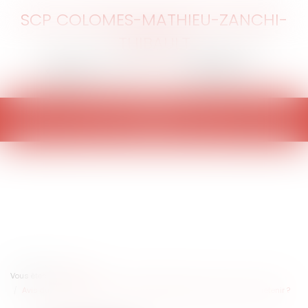
SCP COLOMES-MATHIEU-ZANCHI-
THIBAULT
Ouvrir
le
menu
Vous êtes ici :
Accueil
Avis du Conseil d'Etat sur la réforme des retraites : que faut-il en retenir ?