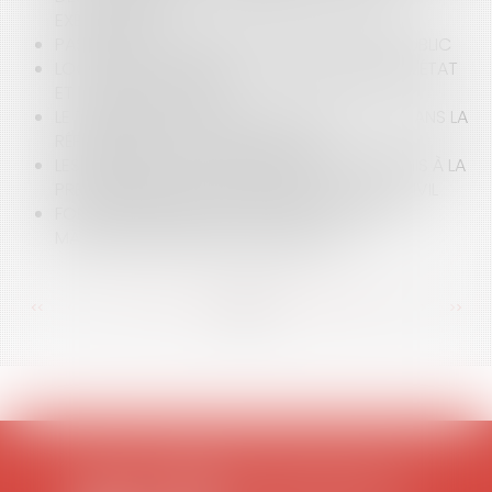
EXÉCUTOIRES
PAS DE BAIL COMMERCIAL SUR LE DOMAINE PUBLIC
LOGEMENT OUTRE-MER : UN DÉFI RELEVÉ PAR L'ÉTAT
ET LES COLLECTIVITÉS
LE TRAITEMENT DES FINS DE NON-RECEVOIR DANS LA
RÉFORME DE LA PROCÉDURE CIVILE
LES RECOURS ENTRE COOBLIGÉS SONT SOUMIS À LA
PRESCRIPTION DE L'ARTICLE 2224 DU CODE CIVIL
FONCTIONNAIRE, DÉCHARGE D'ACTIVITÉS ET
MAINTIEN DES PRIMES ET INDEMNITÉS
<<
<
...
94
95
96
97
98
99
100
...
>
>>