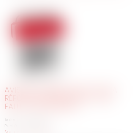
AVIS DU CONSEIL D'ETAT SUR LA
RÉFORME DES RETRAITES : QUE
FAUT-IL EN RETENIR ?
Auteur : LINGIBÉ Patrick
Publié le :
28/01/2020
Source :
www.eurojuris.fr