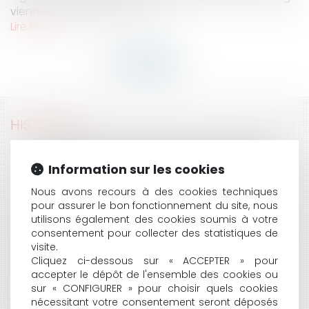
viennent d'être publiés au JO...
Lire la suite
HISTORIQUE
ASSURANCES : LESQUELLES SONT OBLIGATOIRES ?
QUE COUVRENT-ELLES? QUELLE INDEMNISATION?
Information sur les cookies
IMPÔTS: COMMENT NE PAS PAYER UN EURO DE TROP
Nous avons recours à des cookies techniques
?
pour assurer le bon fonctionnement du site, nous
ACCÈS À LA RESTAURATION SCOLAIRE: PAS DE
utilisons également des cookies soumis à votre
DISCRIMINATION SELON LA SITUATION DES ENFANTS
consentement pour collecter des statistiques de
OU CELLE DE LEUR FAMILLE
visite.
VERS UN MEILLEUR AFFICHAGE DES PRIX DES
Cliquez ci-dessous sur « ACCEPTER » pour
TRANSPORTS PUBLICS COLLECTIFS DE PERSONNES
accepter le dépôt de l'ensemble des cookies ou
sur « CONFIGURER » pour choisir quels cookies
AVOCATS, HUISSIERS, NOTAIRES, EXPERTS-
nécessitant votre consentement seront déposés
COMPTABLES, ADMINISTRATEURS JUDICIAIRES ... :