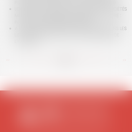
PUBLIQUES » ISSUES DE LA LOI DU 17 JUILLET 1978
LOI RELATIVE AU DEVOIR DE VIGILANCE DES SOCIÉTÉS
MÈRES ET DES ENTREPRISES DONNEUSES D'ORDRE :
INCONSTITUTIONNALITÉ DE L'AMENDE
A QUEL MOMENT L'HUISSIER PEUT-IL ENTRER DANS LES
LIEUX DANS LE CADRE DE LA SAISIE IMMOBILIÈRE DE
L'IMMEUBLE ?
<<
<
...
140
141
142
143
144
145
146
...
>
>>