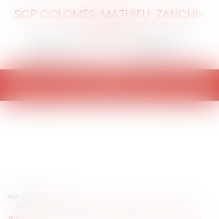
SCP COLOMES-MATHIEU-ZANCHI-
THIBAULT
Ouvrir
le
menu
Vous êtes ici :
Accueil
Avocats, huissiers, notaires, experts-comptables, administrateurs
judiciaires ... : parution du décret relatif aux sociétés pluri-professionnelles