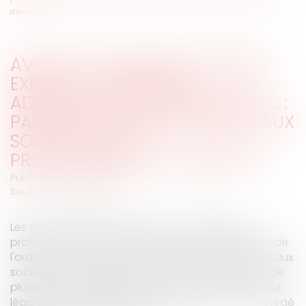
d’exercice
AVOCATS, HUISSIERS, NOTAIRES,
EXPERTS-COMPTABLES,
ADMINISTRATEURS JUDICIAIRES ... :
PARUTION DU DÉCRET RELATIF AUX
SOCIÉTÉS PLURI-
PROFESSIONNELLES D’EXERCICE
Publié le :
09/05/2017
Source :
www.eurojuris.fr
Les derniers décrets relatifs aux sociétés pluri
professionnelles d'exercice pris pour l'application de
l'ordonnance n° 2016-394 du 31 mars 2016 relative aux
sociétés constituées pour l'exercice en commun de
plusieurs professions libérales soumises à un statut
législatif ou réglementaire ou dont le titre est protégé