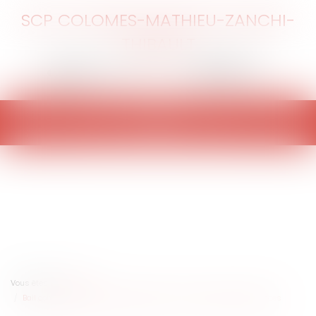
SCP COLOMES-MATHIEU-ZANCHI-
THIBAULT
Ouvrir
le
menu
Vous êtes ici :
Accueil
Bail commercial : absence de délivrance d'un congé et conséquences