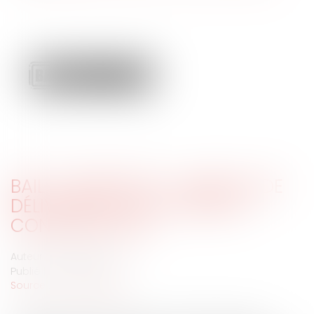
BAIL COMMERCIAL : ABSENCE DE
DÉLIVRANCE D'UN CONGÉ ET
CONSÉQUENCES
Auteur : MEDINA Jean-Luc
Publié le :
02/11/2020
Source :
www.eurojuris.fr