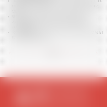
TRANSPORT AÉRIEN ET COVID-19 : QUELLES SONT LES
CONTRAINTES IMPOSÉES AUX PASSAGERS D'OUTRE-
MER ?
REDEVANCE DOMANIALE : TENIR COMPTE DES
AVANTAGES DE TOUTE NATURE PROCURÉS À
L'OCCUPANT
IRP : DÉLAIS DE CONSULTATION DU COMITÉ SOCIAL ET
ÉCONOMIQUE (CSE)
<<
<
...
76
77
78
79
80
81
82
...
>
>>