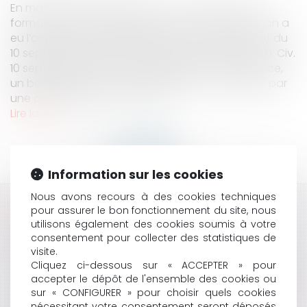
En matière de droit des baux commerciaux, les
formalités sont importantes. La Cour de Cassation a
eu l’occasion de le rappeler dans un arrêt récent du
10 septembre 2020. (Cour de Cassation, 3ème ch. Civ.
10 septembre 2020, n° 19-16.184) Dans cette espèce,
un bailleur avait mis à disposition d’un locataire, par
une convention de sous-loca...
Lire la suite
Information sur les cookies
Nous avons recours à des cookies techniques
HISTORIQUE
pour assurer le bon fonctionnement du site, nous
utilisons également des cookies soumis à votre
consentement pour collecter des statistiques de
LA RUPTURE CONVENTIONNELLE, UN CONTRAT
visite.
LIBREMENT CONCLU PAR LE SALARIÉ
Cliquez ci-dessous sur « ACCEPTER » pour
AUTORITÉ PARENTALE CONJOINTE : LE MARIAGE DES
accepter le dépôt de l'ensemble des cookies ou
PARENTS NE SUFFIT PAS !
sur « CONFIGURER » pour choisir quels cookies
BAIL COMMERCIAL : ABSENCE DE DÉLIVRANCE D'UN
nécessitant votre consentement seront déposés