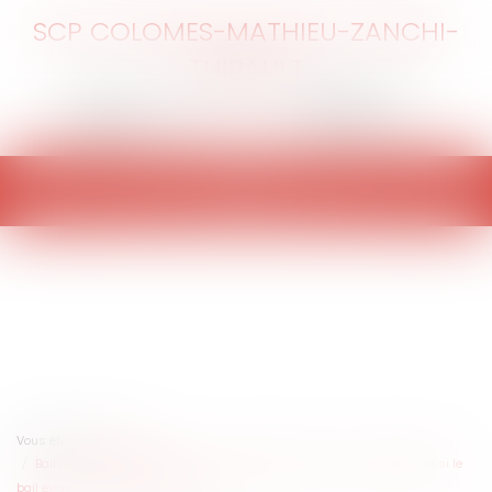
SCP COLOMES-MATHIEU-ZANCHI-
THIBAULT
Ouvrir
le
menu
Vous êtes ici :
Accueil
Bail commercial : l'acte sous seing privé de cession est-il opposable si le
bail exige un acte authentique ?