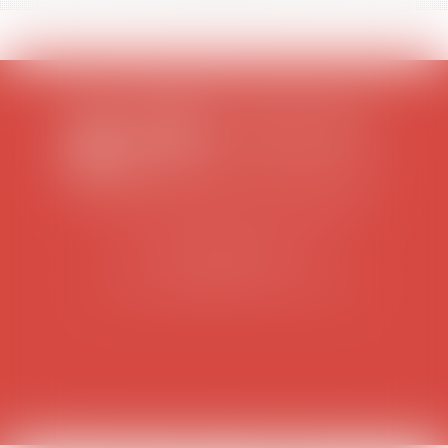
SCP COLOMES-MATHIEU-ZANCHI-THIBAULT
38 rue Jaillant Deschaînets
10000 TROYES
Tél : 03 25 73 29 46
-
Fax : 03 25 73 70 25