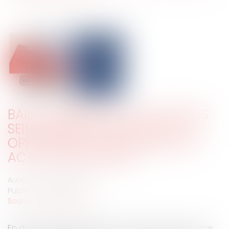
BAIL COMMERCIAL : L'ACTE SOUS
SEING PRIVÉ DE CESSION EST-IL
OPPOSABLE SI LE BAIL EXIGE UN
ACTE AUTHENTIQUE ?
Auteur : MEDINA Jean-Luc
Publié le :
09/04/2025
Source :
www.eurojuris.fr
En droit français, la cession de fonds de commerce