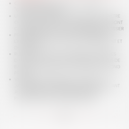
CESSION DE PARTS SOCIALES : VALIDITÉ DES
"CLAUSES AMÉRICAINES" ?
UN RAPPORT D'EXPERTISE JUDICIAIRE NE PEUT-ÊTRE
OPPOSÉ À UN TIERS QUE SI SES CONCLUSIONS SONT
CORROBORÉES PAR D'AUTRES ÉLÉMENTS DU DOSSIER
PROPRIÉTAIRES DE CHEVAUX ET ENTRAÎNEURS :
L'INTÉRÊT MAJEUR DU CONTRAT D'ENTRAÎNEMENT ET
DE PENSION
RUPTURE DE RELATIONS COMMERCIALES ÉTABLIES
DANS LE SPORT : ABSENCE DE BRUTALITÉ EN CAS DE
BAISSE PROGRESSIVE D’ACTIVITÉ DURANT UN LONG
PRÉAVIS
VIOLENCES INTRAFAMILIALES ET DÉCRET DU 15
JANVIER 2025 : LES PRÉCISIONS APPORTÉES QUANT
AU RENFORCEMENT DE L’ORDONNANCE DE
PROTECTION ET LA CRÉATION DE L’OPPI
<<
<
...
13
14
15
16
17
18
19
...
>
>>