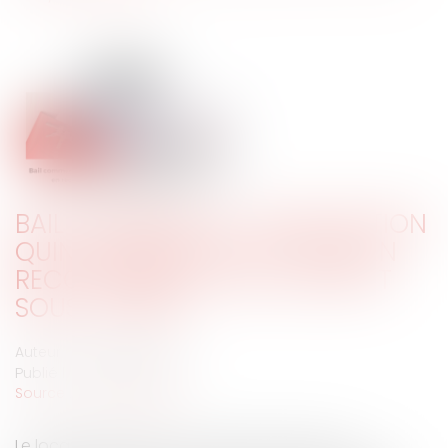
BAIL COMMERCIAL : PRESCRIPTION
QUINQUENNALE DE L’ACTION EN
RECOUVREMENT DES LOYERS ET
SOUS-LOYERS
Auteur : RAGEOT Blandine
Publié le :
05/06/2024
Source :
www.eurojuris.fr
Le locataire principal a qualité à agir pour le