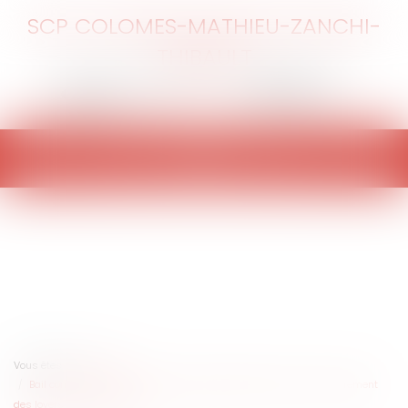
SCP COLOMES-MATHIEU-ZANCHI-
THIBAULT
Ouvrir
le
menu
Vous êtes ici :
Accueil
Bail commercial : prescription quinquennale de l’action en recouvrement
des loyers et sous-loyers