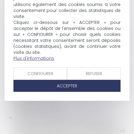
utilisons également des cookies soumis à votre
OUVRAGES EXISTANTS À L'OUVRAGE NEUF
consentement pour collecter des statistiques de
LA STRATÉGIE NATIONALE POUR LA MER ET LE
visite.
LITTORAL 2024-2030 EST ARRIVÉE À BON PORT
Cliquez ci-dessous sur « ACCEPTER » pour
BAUX COMMERCIAUX : CLAUSE D'INDEXATION
accepter le dépôt de l'ensemble des cookies ou
RÉPUTÉE NON ÉCRITE ET PROTOCOLE
sur « CONFIGURER » pour choisir quels cookies
DISSOLUTION DU RÉGIME MATRIMONIAL ET EXERCICE
nécessitant votre consentement seront déposés
DU DROIT DE REPRISE DES ÉPOUX SUR LES BIENS
(cookies statistiques), avant de continuer votre
PROPRES
visite du site.
POINT SUR LA NOTION DE SENTIER LITTORAL ET SON
Plus d'informations
INTÉGRATION À UNE ASSOCIATION SYNDICALE
AUTORISÉE…
CONFIGURER
REFUSER
RÉGIME D’ADAPTATION DES TERRITOIRES LITTORAUX
À L’ÉROSION CÔTIÈRE : DE NOUVELLES COMMUNES
ACCEPTER
EMBARQUENT
PRÉCISIONS SUR LES MOTIFS POUVANT FONDER UN
RETRAIT D’AGRÉMENT DE LA PROFESSION
D’ASSISTANT MATERNEL
POINT SUR LA CIRCULAIRE IOMA2406670J DU 4
AVRIL 2024 RELATIVE À L’AFFICHAGE ÉLECTORAL
DANS LE CADRE DES ÉLECTIONS EUROPÉENNES : UNE