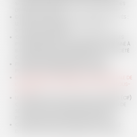
SOLUTION À LA PROBLÉMATIQUE D’AFFICHAGE DES
LISTES ÉLECTORALES ?
DÉFENSE CONTRE LA MER ET PROPRIÉTAIRES PRIVÉS :
LE RECOURS POSSIBLE AUX ASSOCIATIONS
SYNDICALES AUTORISÉES
QUI EST REDEVABLE DE LA TAXE FONCIÈRE SUR LES
PROPRIÉTÉS BÂTIES QUAND L’IMMEUBLE EST DONNÉ À
BAIL EMPHYTÉOTIQUE ADMINISTRATIF À UNE SOCIÉTÉ
CONCESSIONNAIRE D’UN SERVICE PUBLIC ?
FRANCHISE : AFFAIRE PIZZA SPRINT : INTUITU
PERSONAE ET INDIVISIBILITÉ DES CONTRATS
BAIL COMMERCIAL : PRESCRIPTION QUINQUENNALE DE
L’ACTION EN RECOUVREMENT DES LOYERS ET SOUS-
LOYERS
LE CONSEILLER EN INVESTISSEMENTS FINANCIERS (CIF)
CONTRACTE UN DEVOIR DE CONSEIL À L’ÉGARD DE
SES CLIENTS DÈS QU’IL FOURNIT UN SERVICE DE
RÉCEPTION ET DE TRANSMISSION D’ORDRE
CAUTION SUBROGÉE : IL NE LUI EST PAS POSSIBLE
D’UTILISER LA CLAUSE DE DÉCHÉANCE DU TERME