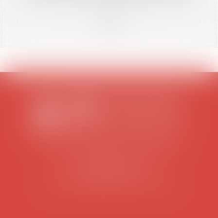
<<
<
...
27
28
29
30
31
32
33
...
>
>>
SCP COLOMES-MATHIEU-ZANCHI-THIBAULT
38 rue Jaillant Deschaînets
10000 TROYES
Tél : 03 25 73 29 46
-
Fax : 03 25 73 70 25