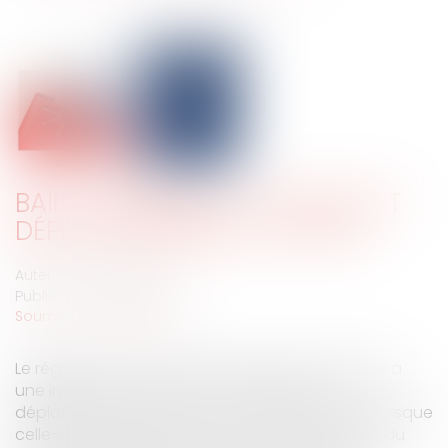
BAIL COMMERCIAL : TRAVAUX ET
DÉPLAFONNEMENT DU LOYER
Auteur : MEDINA Jean-Luc
Publié le :
24/02/2025
Source :
www.eurojuris.fr
Le régime des travaux effectués par le locataire a
une influence sur le loyer et notamment le
déplafonnement du loyer à la valeur locative, lorsque
celle-ci est supérieure à la valeur contractuelle du