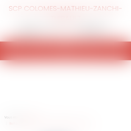
SCP COLOMES-MATHIEU-ZANCHI-
THIBAULT
Ouvrir
le
menu
Vous êtes ici :
Accueil
Bail commercial : Travaux et déplafonnement du loyer