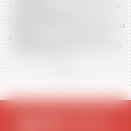
TERRITOIRES
POINT SUR LA MUTUELLE COMMUNALE, UN OUTIL PEU
CONNU ET PEU CLAIR
DÉFAUT D’INFORMATION MÉDICALE : VERS UN
RENVERSEMENT SYSTÉMATIQUE DE LA CHARGE DE LA
PREUVE ?
BAIL D’HABITATION : UN PROPRIÉTAIRE PEUT-IL
DONNER CONGÉ AU LOCATAIRE POUR UN MOTIF DE
TRAVAUX À RÉALISER ? OUI
<<
<
...
16
17
18
19
20
21
22
...
>
>>