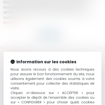
loyer Deux textes du Code du commerce sont
susceptibles d’être appliqués. Le régime des
améliorations prévu à l’article R 145-8 du Code de
com...
Lire la suite
HISTORIQUE
Information sur les cookies
LORSQU’UN PRÉVENU COMPARANT N’A PAS EU
Nous avons recours à des cookies techniques
L’INITIATIVE D’EXPOSER SA SITUATION, IL APPARTIENT
pour assurer le bon fonctionnement du site, nous
À LA JURIDICTION DE L’INTERROGER SUR CELLE-CI
utilisons également des cookies soumis à votre
VIDÉO : COMMENT UN AVOCAT PEUT-IL ACCEPTER
consentement pour collecter des statistiques de
DE DÉFENDRE UN MONSTRE ?
visite.
INDÉPENDANCE DE L’AVOCAT : LA PARTICIPATION
Cliquez ci-dessous sur « ACCEPTER » pour
D’INVESTISSEURS PUREMENT FINANCIERS DANS UNE
accepter le dépôt de l'ensemble des cookies ou
SOCIÉTÉ D’AVOCATS PEUT ÊTRE INTERDITE
sur « CONFIGURER » pour choisir quels cookies