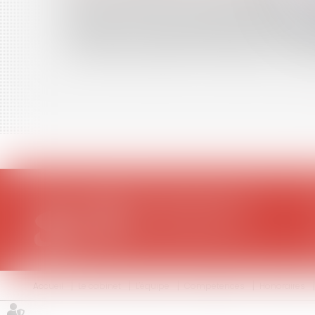
MISE À DISPOSITION DE TOUS DOCUMENTS AU P
VIGILANCE POUR LES ASSEMBLÉES GÉNÉRALES DE
ABOLITION DE LA PEINE DE MORT EN TOUTES C
CONDITION SUSPENSIVE D'UN PERMIS DE CONSTRU
Accueil
Le cabinet
L'équipe
Compétences
Honoraires