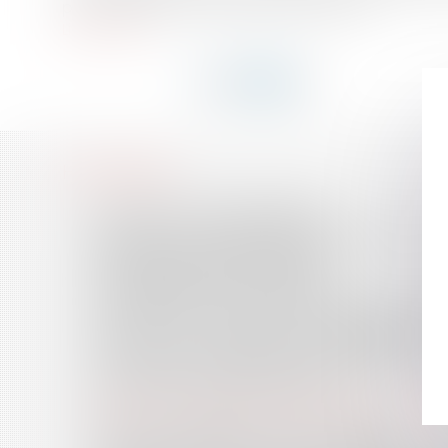
pour laquelle ces travaux font l’objet d’u...
Lire la suite
HISTORIQUE
LA NOUVELLE SAISIE IMMOBILIÈRE
INFRACTION À LA LIBRE CIRCULATION DES TRAVAI
JÉRÔME KERVIEL REMIS EN LIBERTÉ
LE LICENCIEMENT ÉCONOMIQUE
ENTREPRISE DE TRAVAIL TEMPORAIRE ET CONTRA
LE DROIT À L'EUTHANASIE ACTIVE REFUSÉ À CHAN
ABUS DE DROIT À TRAVERS LE LEASING (TVA)
EGALITÉ DE TRAITEMENT ENTRE SALARIÉS PACSÉS 
LA LOI POUR LE POUVOIR D'ACHAT
BAIL RURAL : LA MISE EN CONFORMITÉ DE L'EXPLO
LE DROIT DE PRÉEMPTION DES COMMUNES...