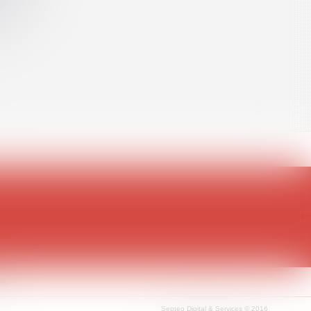
es
Septeo Digital & Services © 2016