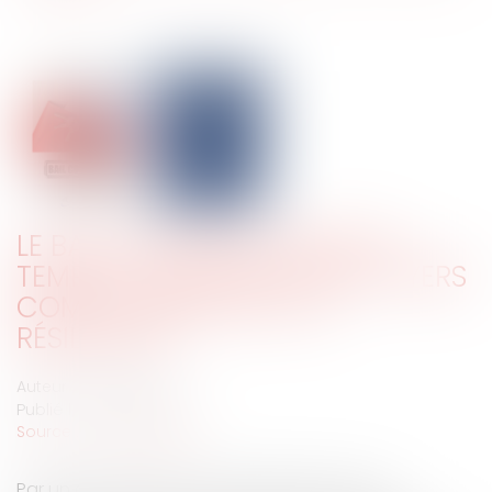
LE BAILLEUR FACE AU MUR DU
TEMPS : L’ANTÉRIORITÉ DES LOYERS
COMME OBSTACLE À LA
RÉSILIATION
Auteur : BOURREL Léa
Publié le :
23/01/2026
Source :
www.eurojuris.fr
Par un arrêt du 19 novembre 2025 (Cour de