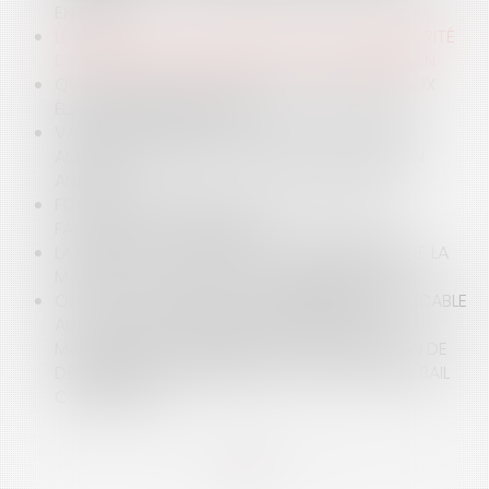
EN 2026
LE BAILLEUR FACE AU MUR DU TEMPS : L’ANTÉRIORITÉ
DES LOYERS COMME OBSTACLE À LA RÉSILIATION
QUELLES SONT LES CONDITIONS D'ÉLIGIBILITÉ AUX
ÉLECTIONS MUNICIPALES ?
VALEUR PROBANTE D’UN RAPPORT D’EXPERTISE
AMIABLE, LA COUR DE CASSATION PRÉCISE SON
ANALYSE
FONCTION PUBLIQUE : DE NOUVELLES RÈGLES
FACILITENT LA DISPONIBILITÉ
LA MARQUE QUI A TROP PLU : LA DÉCHÉANCE DE LA
MARQUE CITY STADE POUR DÉGÉNÉRESCENCE
QUEL EST LE RÉGIME DE LA PRESCRIPTION APPLICABLE
AUX ACTIONS DU PRENEUR FONDÉES SUR LE
MANQUEMENT DU BAILLEUR À SON OBLIGATION DE
DÉLIVRANCE CONFORME DANS LE CADRE D’UN BAIL
COMMERCIAL ?
<<
<
...
2
3
4
5
6
7
8
...
>
>>