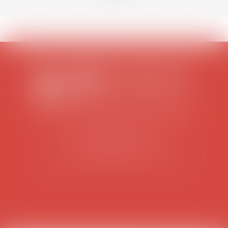
SCP COLOMES-MATHIEU-ZANCHI-THIBAULT
38 rue Jaillant Deschaînets
10000 TROYES
Tél : 03 25 73 29 46
-
Fax : 03 25 73 70 25