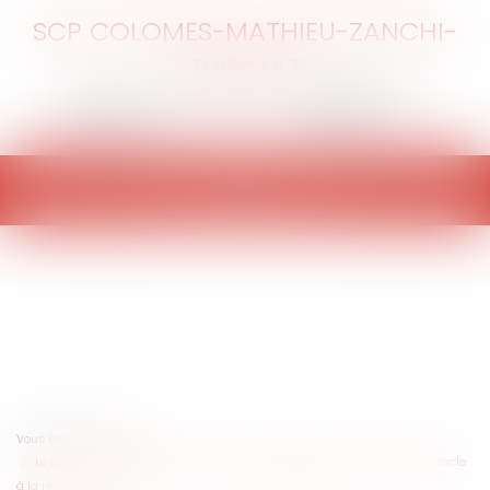
SCP COLOMES-MATHIEU-ZANCHI-
THIBAULT
Ouvrir
le
menu
Vous êtes ici :
Accueil
Le bailleur face au mur du temps : l’antériorité des loyers comme obstacle
à la résiliation