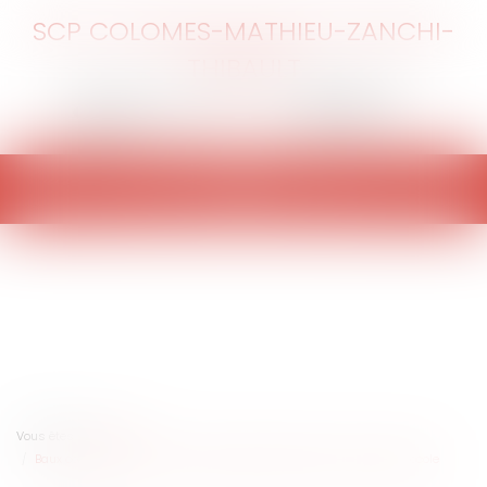
SCP COLOMES-MATHIEU-ZANCHI-
THIBAULT
Ouvrir
le
menu
Vous êtes ici :
Accueil
Baux commerciaux : clause d'indexation réputée non écrite et protocole