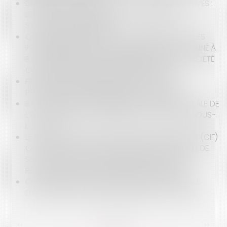
DÉFENSE CONTRE LA MER ET PROPRIÉTAIRES PRIVÉS :
LE RECOURS POSSIBLE AUX ASSOCIATIONS
SYNDICALES AUTORISÉES
QUI EST REDEVABLE DE LA TAXE FONCIÈRE SUR LES
PROPRIÉTÉS BÂTIES QUAND L’IMMEUBLE EST DONNÉ À
BAIL EMPHYTÉOTIQUE ADMINISTRATIF À UNE SOCIÉTÉ
CONCESSIONNAIRE D’UN SERVICE PUBLIC ?
FRANCHISE : AFFAIRE PIZZA SPRINT : INTUITU
PERSONAE ET INDIVISIBILITÉ DES CONTRATS
BAIL COMMERCIAL : PRESCRIPTION QUINQUENNALE DE
L’ACTION EN RECOUVREMENT DES LOYERS ET SOUS-
LOYERS
LE CONSEILLER EN INVESTISSEMENTS FINANCIERS (CIF)
CONTRACTE UN DEVOIR DE CONSEIL À L’ÉGARD DE
SES CLIENTS DÈS QU’IL FOURNIT UN SERVICE DE
RÉCEPTION ET DE TRANSMISSION D’ORDRE
CAUTION SUBROGÉE : IL NE LUI EST PAS POSSIBLE
D’UTILISER LA CLAUSE DE DÉCHÉANCE DU TERME
<<
<
...
27
28
29
30
31
32
33
...
>
>>