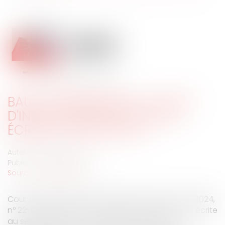
BAUX COMMERCIAUX : CLAUSE
D'INDEXATION RÉPUTÉE NON
ÉCRITE ET PROTOCOLE
Auteur : MEDINA Jean-Luc
Publié le :
14/06/2024
Source :
www.eurojuris.fr
Cour de cassation, 3eme chambre civile, 16 mai 2024,
n° 22-19.830 La clause d’indexation réputée non écrite
au sein des baux commerciaux a fait couler