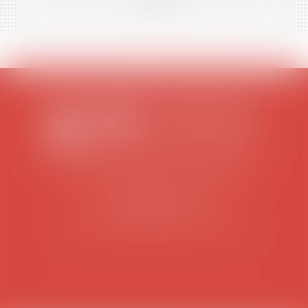
SCP COLOMES-MATHIEU-ZANCHI-THIBAULT
38 rue Jaillant Deschaînets
10000 TROYES
Tél : 03 25 73 29 46
-
Fax : 03 25 73 70 25