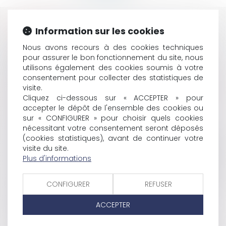
HISTORIQUE
Information sur les cookies
Nous avons recours à des cookies techniques
SÉCURITÉ SOCIALE: DÉCRET DU 20 AOÛT 2009
pour assurer le bon fonctionnement du site, nous
LA COMPAGNIE EASYJET ACCUSÉE DE TRAVAIL
utilisons également des cookies soumis à votre
DISSIMULÉ
consentement pour collecter des statistiques de
LE BILAN DE COMPÉTENCES DES AGENTS DE L'ETAT
visite.
BIENTÔT L'INTERDICTION DU BISPHÉNOL A DANS LES
Cliquez ci-dessous sur « ACCEPTER » pour
PLASTIQUES ALIMENTAIRES?
accepter le dépôt de l'ensemble des cookies ou
APPLICATION DE LA RÉFORME DE LA
sur « CONFIGURER » pour choisir quels cookies
REPRÉSENTATIVITÉ SYNDICALE
nécessitant votre consentement seront déposés
CONSTITUTIONNALITÉ DE LA LOI DE RÈGLEMENT DES
(cookies statistiques), avant de continuer votre
COMPTES ET RAPPORT DE GESTION POUR L’ANNÉE
visite du site.
Plus d'informations
2008
TÉLÉPHONIE MOBILE: PARTENARIAT ENTRE MICROSOFT
ET NOKIA
CONFIGURER
REFUSER
LES PROCÉDURES DE RECOURS APPLICABLES AUX
CONTRATS DE LA COMMANDE PUBLIQUE
ACCEPTER
LA LOI DE PROGRAMMATION MILITAIRE POUR LES