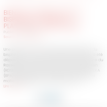
BIENTÔT L'INTERDICTION DU
BISPHÉNOL A DANS LES
PLASTIQUES ALIMENTAIRES?
Publié le :
19/08/2009
Source :
www.eurojuris.fr
Une proposition de loi demandant l'interdiction du
bisphénol A, au nom du principe de précaution, a été
déposée le 27 juillet par neuf sénateurs du groupe du
Rassemblement démocratique et social européen
(RDSE).Les effets du bisphénol A (BPA)Le bisphénol A
(BPA) est utilisé dans la composition de certaines
matières plastiques, notamment dans cel...
Lire la suite