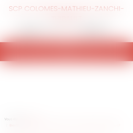
SCP COLOMES-MATHIEU-ZANCHI-
THIBAULT
Ouvrir
le
menu
Vous êtes ici :
Accueil
Bientôt l'interdiction du bisphénol A dans les plastiques alimentaires?