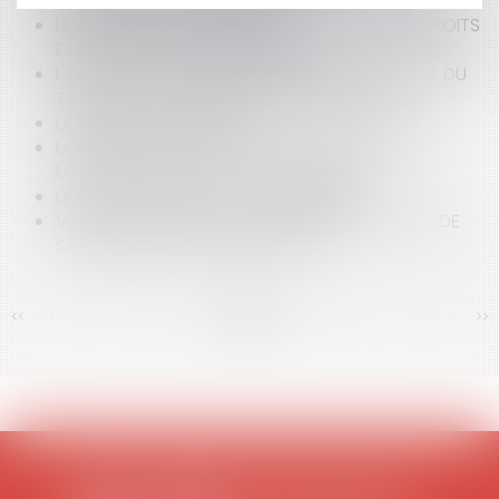
ANNÉES 2009 À 2014 PUBLIÉE
LES NOUVELLES DISPOSITIONS RELATIVES AUX DROITS
DE MUTATION À TITRE GRATUIT
L'INSTRUCTION DES DÉCLARATIONS D'ACCIDENT DU
TRAVAIL ET DE MALADIE PROFESSIONNELLE
LA SÉPARATION DE BIENS
LA DISSIMULATION DU VISAGE À L’OCCASION DE
MANIFESTATIONS SUR LA VOIE PUBLIQUE
LA FIDUCIE, DÉFINITION ET MÉCANISME
VENTE D'ALCOOL ET LOI BACHELOT: BEAUCOUP DE
STATIONS-SERVICE HORS-LA-LOI?
<<
<
...
329
330
331
332
333
334
335
...
>
>>