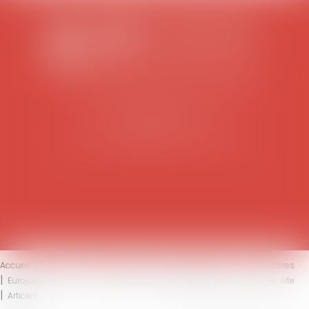
SCP COLOMES-MATHIEU-ZANCHI-THIBAULT
38 rue Jaillant Deschaînets
10000 TROYES
Tél : 03 25 73 29 46
-
Fax : 03 25 73 70 25
Accueil
Le cabinet
L'équipe
Compétences
Honoraires
Eurojuris
Actus
Contact
Mentions légales
Plan du site
Articles