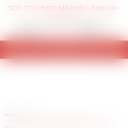
SCP COLOMES-MATHIEU-ZANCHI-
THIBAULT
Ouvrir
le
menu
Vous êtes ici :
Accueil
Bon de visite d’un bien immobilier et mandat de recherche : une
clarification jurisprudentielle indispensable pour la pratique immobilière