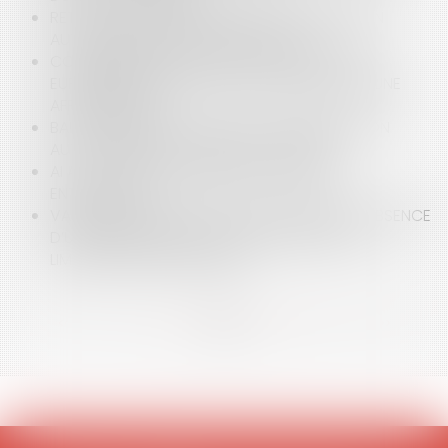
RETRAIT DE L’AUTORITÉ PARENTALE : PRIVATION
AUTOMATIQUE DES DROITS DE VISITE
CONDAMNATION DE LA FRANCE PAR LA COUR
EUROPÉENNE DES DROITS DE L’HOMME DANS UNE
AFFAIRE DE VIOL
BAIL COMMERCIAL : LA FIN DE LA CONFISCATION
AUTOMATIQUE DU DÉPÔT DE GARANTIE
AI ACT : QUELS CHANGEMENTS POUR LES
ENTREPRISES ?
VALIDITÉ DU MANDAT D’AGENT IMMOBILIER : ABSENCE
D’UNE MENTION OBLIGATOIRE ET EFFET DE LA
LIMITATION DANS LE TEMPS
<<
<
...
3
4
5
6
7
8
9
...
>
>>