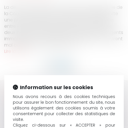
La décision rendue par la troisième chambre civile de
la Cour de cassation le 27 novembre 2025 apporte
une précision utile, mais délicate, sur l’articulation
entre le mandat de recherche et le bon de visite,
deux instruments fréquemment utilisés par les agents
immobiliers, mais dont la portée juridique est souvent
mal comprise, y compris par les...
Lire la suite
Information sur les cookies
HISTORIQUE
Nous avons recours à des cookies techniques
pour assurer le bon fonctionnement du site, nous
MARIAGE HOMOSEXUEL EN EUROPE : UN MARIAGE
utilisons également des cookies soumis à votre
CONCLU DANS UN ÉTAT MEMBRE DOIT-IL ÊTRE
consentement pour collecter des statistiques de
RECONNU AILLEURS ?
visite.
GÉRANT D’EURL : SE PAYER SOI-MÊME SANS DÉCISION
Cliquez ci-dessous sur « ACCEPTER » pour