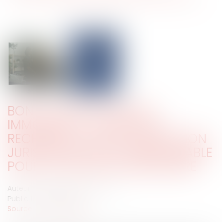
BON DE VISITE D’UN BIEN
IMMOBILIER ET MANDAT DE
RECHERCHE : UNE CLARIFICATION
JURISPRUDENTIELLE INDISPENSABLE
POUR LA PRATIQUE IMMOBILIÈRE
Auteur : Delahousse Christophe
Publié le :
05/01/2026
Source :
www.eurojuris.fr