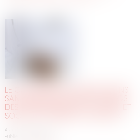
LE CALENDRIER DES OBLIGATIONS
SANITAIRES DES AGENTS PUBLICS
DES ÉTABLISSEMENTS DE SANTÉ ET
SOCIAUX ET MÉDICO-SOCIAUX
Auteur : PORCHET Thomas
Publié le :
16/08/2021