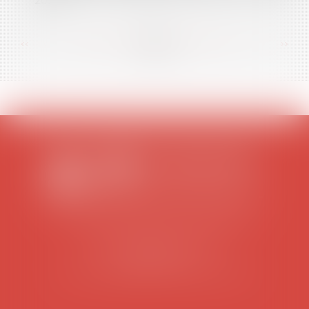
2021
<<
<
...
64
65
66
67
68
69
70
...
>
>>
SCP COLOMES-MATHIEU-ZANCHI-THIBAULT
38 rue Jaillant Deschaînets
10000 TROYES
Tél : 03 25 73 29 46
-
Fax : 03 25 73 70 25