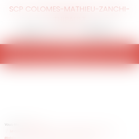
SCP COLOMES-MATHIEU-ZANCHI-
THIBAULT
Ouvrir
le
menu
Vous êtes ici :
Accueil
Le calendrier des obligations sanitaires des agents publics des
établissements de santé et sociaux et médico-sociaux