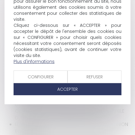
pour assurer le bon fonctionnement du site, nous
CAUTION ?
utilisons également des cookies soumis à votre
LE CALENDRIER DES OBLIGATIONS SANITAIRES DES
consentement pour collecter des statistiques de
AGENTS PUBLICS DES ÉTABLISSEMENTS DE SANTÉ ET
visite.
SOCIAUX ET MÉDICO-SOCIAUX
Cliquez ci-dessous sur « ACCEPTER » pour
QUID DE L’APPRÉCIATION PAR UNE JURIDICTION
accepter le dépôt de l'ensemble des cookies ou
sur « CONFIGURER » pour choisir quels cookies
ADMINISTRATIVE, DE L’INTERVENTION DU DÉFENSEUR
nécessitant votre consentement seront déposés
DES DROITS DANS UNE INSTANCE ?
(cookies statistiques), avant de continuer votre
BAIL COMMERCIAL : REFUS DE RENOUVELLEMENT ET
visite du site.
MONTANT DE L’INDEMNITÉ D’OCCUPATION
Plus d'informations
ENTRÉE EN VIGUEUR DE LA RÉFORME DES SÛRETÉS : CE
QU’IL FAUT RETENIR !
CONFIGURER
REFUSER
UN AGENT EN DÉCHARGE TOTALE D'ACTIVITÉ DOIT
BÉNÉFICIER DU MAINTIEN FORFAITAIRE POUR TRAVAIL
ACCEPTER
DES DIMANCHES
L'ABSENCE D'EXAMEN PAR UN CONSEIL DE DISCIPLINE
D'UNE DEMANDE DE REPORT DE SA SÉANCE
CONSTITUE-T-ELLE UNE IRRÉGULARITÉ SUSCEPTIBLE
D'AVOIR PRIVÉ L'AGENT D'UNE GARANTIE ?
LE PASS SANITAIRE À L'ÉPREUVE DU DROIT DE L'UNION
EUROPÉENNE