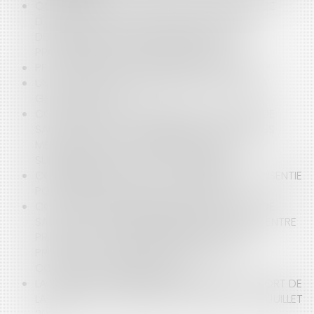
QUELLES SONT LES CONDITIONS DE DÉLIVRANCE
D'UNE AUTORISATION D'OCCUPATION D'UNE
DÉPENDANCE DU DOMAINE PUBLIC ET LES
PROCÉDURES EN CAS DE NON RESPECT ?
PEUT-ON IMPOSER L'OBLIGATION VACCINALE ?
UN NOUVEAU CADRE RÉGLEMENTAIRE POUR LA
GESTION DE L’EAU
CONTENTIEUX DISCIPLINAIRE DES PRATICIENS DE
SANTÉ : QUID DE LA TRANSMISSION DE DONNÉES
MÉDICALES À UN TIERS LORSQU'ELLE EST
SUBORDONNÉE À L’ACCORD DU PATIENT ?
COMMENT SE PRESCRIT LA SÛRETÉ RÉELLE CONSENTIE
POUR GARANTIR LA DETTE D’UN TIERS ?
CONTENTIEUX DISCIPLINAIRE DES PRATICIENS DE
SANTÉ : LES CORRESPONDANCES ÉCHANGÉES ENTRE
PRATICIENS DOIVENT ÊTRE RÉDIGÉES AVEC
PRUDENCE ET SE BORNER À FAIRE ÉTAT DE
CONSTATATIONS MÉDICALES
LA QUALIFICATION DU DOMAINE PUBLIC : L'APPORT DE
LA DÉCISION DU TRIBUNAL DES CONFLITS DU 5 JUILLET