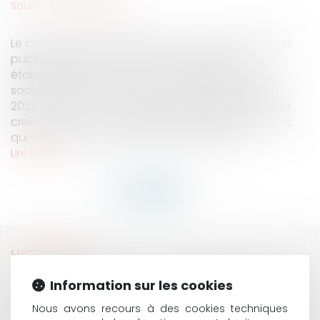
Source :
www.eurojuris.fr
Le calendrier des obligations sanitaires des agents
publics exerçant leurs fonctions dans des
établissements de santé et des établissements
sociaux et médico-sociaux : L’article 12 de la loi n°
2021-1040 du 5 août 2021 relative à la gestion de la
crise instaure un calendrier d’obligations sanitaires
qui s’impose aux fonctionnaires et agents...
Lire la suite
HISTORIQUE
Information sur les cookies
QUEL EST LE SORT D’UN CAUTIONNEMENT BANCAIRE
EN CAS DE MENTION MANUSCRITE IRRÉGULIÈRE
Nous avons recours à des cookies techniques
APPOSÉE DANS L’UN DES EXEMPLAIRES REMIS À LA