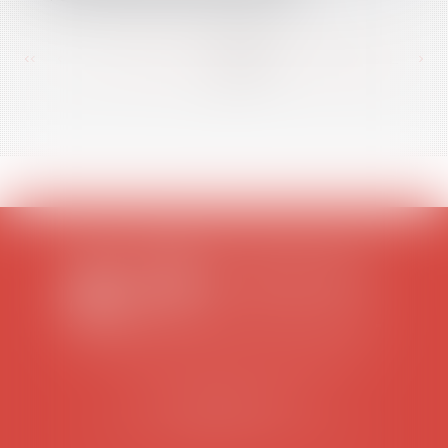
<<
<
...
387
388
389
390
391
392
393
...
>
>>
SCP COLOMES-MATHIEU-ZANCHI-THIBAULT
38 rue Jaillant Deschaînets
10000 TROYES
Tél : 03 25 73 29 46
-
Fax : 03 25 73 70 25