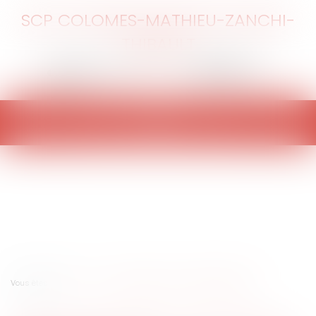
SCP COLOMES-MATHIEU-ZANCHI-
THIBAULT
Ouvrir
le
menu
Vous êtes ici :
Accueil
Carte judiciaire : les avocats protestent