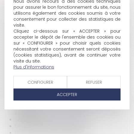
HISTORIQUE
Nous avons recours à des cookies techniques
pour assurer le bon fonctionnement du site, nous
utilisons également des cookies soumis à votre
LES PREMIERS ARTICLES DU PROJET DE LOI SUR LE
consentement pour collecter des statistiques de
SERVICE MINIMUM SONT ADOPTÉS
visite.
L'ABANDON DE POSTE
Cliquez ci-dessous sur « ACCEPTER » pour
UN ESPOIR POUR LES INFIRMIÈRES BULGARES
accepter le dépôt de l'ensemble des cookies ou
LES INFIRMIÈRES BULGARES : BIENTÔT FIXÉES SUR LEUR
sur « CONFIGURER » pour choisir quels cookies
SORT ?
nécessitant votre consentement seront déposés
LES DÉPUTÉS ADOPTENT LE BUDGET 2006
(cookies statistiques), avant de continuer votre
LOUIS GALLOIS PREND SEUL LA TÊTE D'EADS
visite du site.
UN CONCURRENT ÉVINCÉ POURRA DÉSORMAIS
Plus d'informations
CONTESTER UN CONTRAT PUBLIC
NICOLAS SARKOZY À EPINAL
CONFIGURER
REFUSER
LE CNE TRÈS COMPROMIS
CARTE JUDICIAIRE : LES AVOCATS PROTESTENT
ACCEPTER
RYANAIR ET EASYJET CONDAMNÉES
LE MONOPOLE DES JEUX ET PARIS EN FRANCE REMIS
EN CAUSE
STRAUSS-KAHN À LA TÊTE DU FMI ?
DROIT DU MARCHÉ VITI-VINICOLE
FORMATION DES CADRES DE SANTÉ