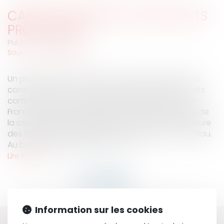
CARTE JUDICIAIRE : LES AVOCATS
PROTESTENT
Publié le :
12/07/2007
Source :
www.eurojuris.fr
Un peu partout en France, les avocats protestent
contre la réforme de la carte judiciaire.Les avocats
continuent leurs protestationsUn peu partout en
France, les avocats protestent contre la réforme de
la carte judiciaire. A Béziers, ils craignent la fermeture
des tribunaux de grande instance d'Alès et de Millau.
Au barreau de Grenoble, ce sont...
Lire la suite
Information sur les cookies