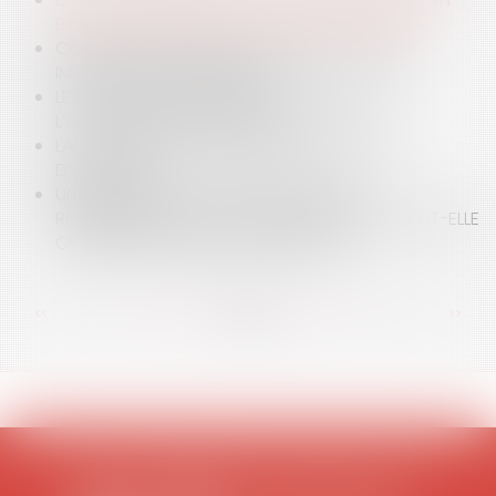
BIENNALE QUI BÉNÉFICIE AU DÉBITEUR PRINCIPAL
CORONAVIRUS ET DROIT DU TRAVAIL : QUELS
IMPACTS SUR L’ENTREPRISE ?
LES CONDITIONS STRICTES DU REPORT DE
L’AUDIENCE D’ADJUDICATION
LA CATASTROPHE SANITAIRE IMPOSE L’ÉTAT
D’URGENCE
UNE AUGMENTATION IMPORTANTE DES
RÉMUNÉRATIONS DE CO-GÉRANTS DE SARL PEUT-ELLE
CONSTITUER UN ABUS DE MAJORITÉ ?
<<
<
...
88
89
90
91
92
93
94
...
>
>>