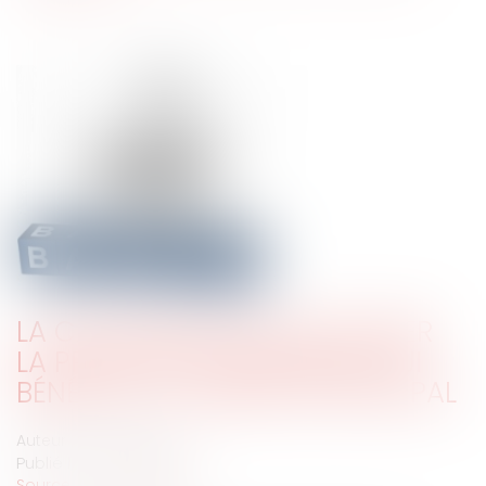
LA CAUTION NE PEUT INVOQUER
LA PRESCRIPTION BIENNALE QUI
BÉNÉFICIE AU DÉBITEUR PRINCIPAL
Auteur : BACLE Florent
Publié le :
24/03/2020
Source :
www.eurojuris.fr