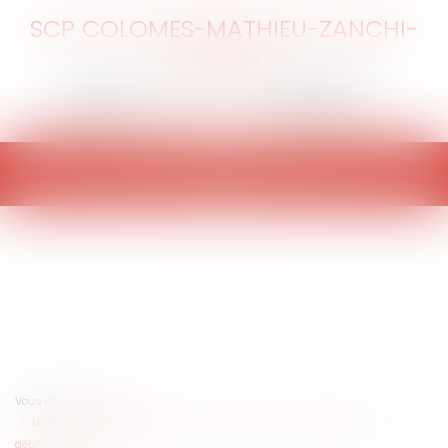
SCP COLOMES-MATHIEU-ZANCHI-
THIBAULT
Ouvrir
le
menu
Vous êtes ici :
Accueil
La caution ne peut invoquer la prescription biennale qui bénéficie au
débiteur principal