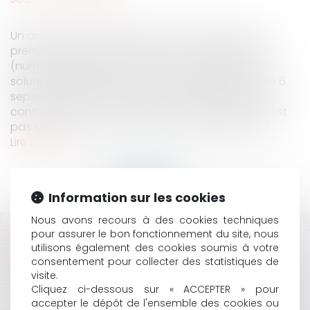
Un arrêt récent rendu le 11 décembre 2019 par la
première chambre civile de la Cour de cassation
(numéro de pourvoi 18-16.147) vient rappeler une
solution déjà affirmée dans un précédent arrêt le 6
septembre 2017 à savoir que la banque qui agit
contre la caution en exécution de sa garantie n’est
pas soumise à la prescription biennale de l’articl...
Lire la suite
Information sur les cookies
Nous avons recours à des cookies techniques
pour assurer le bon fonctionnement du site, nous
HISTORIQUE
utilisons également des cookies soumis à votre
consentement pour collecter des statistiques de
L’ORGANISATION DU VOTE DES COMPTES
visite.
ADMINISTRATIFS DES SYNDICATS INTERCOMMUNAUX,
Cliquez ci-dessous sur « ACCEPTER » pour
POUR ASSURER LE RESPECT DU DÉLAI DU 30 JUIN
accepter le dépôt de l'ensemble des cookies ou