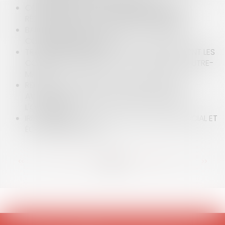
CONVENTION D'OCCUPATION DOMANIALE : LA
RÉSILIATION POUR MOTIF D'INTÉRÊT GÉNÉRAL
BAIL COMMERCIAL : LIQUIDATION JUDICIAIRE ET
COMPENSATION LÉGALE
TRANSPORT AÉRIEN ET COVID-19 : QUELLES SONT LES
CONTRAINTES IMPOSÉES AUX PASSAGERS D'OUTRE-
MER ?
REDEVANCE DOMANIALE : TENIR COMPTE DES
AVANTAGES DE TOUTE NATURE PROCURÉS À
L'OCCUPANT
IRP : DÉLAIS DE CONSULTATION DU COMITÉ SOCIAL ET
ÉCONOMIQUE (CSE)
<<
<
...
76
77
78
79
80
81
82
...
>
>>