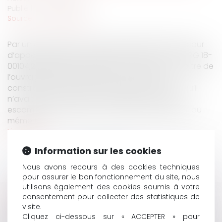
Publié le :
22/10/2020
Source :
www.eurojuris.fr
Par un arrêt en date du 28 septembre 2020, la cour
d’appel d’Angers (CA Angers, chambre A civile, RG 18-
00104,29 septembre 2020) a sanctionné un maître de
l’ouvrage qui avait dénoncé un contrat de
construction de maison individuelle, au motif qu’il
n’avait pas obtenu le financement bancaire
escompté et objet d’une condition suspensive, au
même t...
Lire la suite
Information sur les cookies
Nous avons recours à des cookies techniques
pour assurer le bon fonctionnement du site, nous
utilisons également des cookies soumis à votre
consentement pour collecter des statistiques de
HISTORIQUE
visite.
Cliquez ci-dessous sur « ACCEPTER » pour