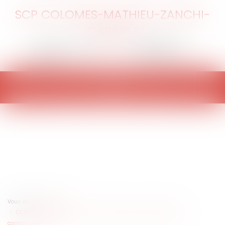
SCP COLOMES-MATHIEU-ZANCHI-
THIBAULT
Ouvrir
le
menu
Vous êtes ici :
Accueil
CCMI et manquement du maître de l'ouvrage à ses obligations
contractuelles