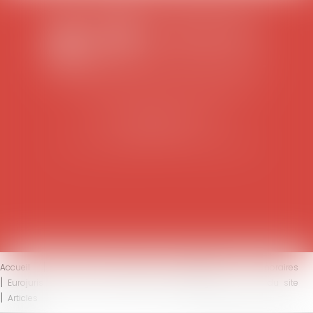
SCP COLOMES-MATHIEU-ZANCHI-THIBAULT
38 rue Jaillant Deschaînets
10000 TROYES
Tél : 03 25 73 29 46
-
Fax : 03 25 73 70 25
Accueil
Le cabinet
L'équipe
Compétences
Honoraires
Eurojuris
Actus
Contact
Mentions légales
Plan du site
Articles