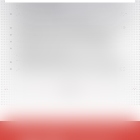
DROIT D'EXERCER LA PROFESSION D'AVOCAT ET
DROIT DE PROPRIÉTÉ
LA LOI DU 31 DÉCEMBRE 1975 RELATIVE À LA SOUS-
TRAITANCE EST UNE LOI DE POLICE
UNE RÉFORME DE L'AIDE JURIDICTIONNELLE EN VUE
LE REMBOURSEMENT DES FERMAGES INDUS
LES ÉLÉMENTS CONSTITUTIFS DE LA MARQUE
RADIATION D'UN JUDOKA CONDAMNÉ POUR
AGRESSIONS SEXUELLES
TRANSMISSION DES ENTREPRISES ARTISANALES
LA MONOVALENCE DES GROTTES SOUTERRAINES
<<
<
...
370
371
372
373
374
375
376
...
>
>>