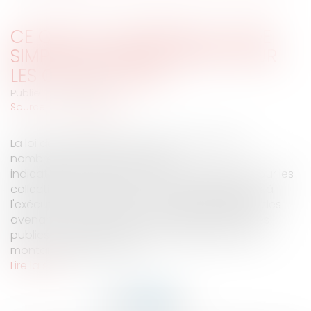
CE QUE VA CHANGER LA LOI DE
SIMPLIFICATION DU DROIT POUR
LES COLLECTIVITÉS
Publié le :
21/12/2007
Source :
www.eurojuris.fr
La loi de simplification du droit concerne de
nombreux domaines.Premières
indicationsConcernant les marchés publics, pour les
collectivités locales, le champ des délégations à
l'exécutif local est élargi. La loi allège le régime des
avenants: désormais les avenants aux marchés
publics n'entraînant pas une augmentation du
montant supérieure à 5%...
Lire la suite