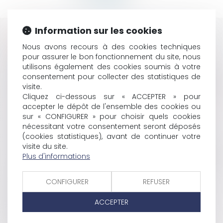
Information sur les cookies
HISTORIQUE
Nous avons recours à des cookies techniques
pour assurer le bon fonctionnement du site, nous
REJET DE L'ADOPTION AU SEIN D'UN COUPLE
utilisons également des cookies soumis à votre
HOMOSEXUEL
consentement pour collecter des statistiques de
LA FÉDÉRATION DE BOXE AMÉRICAINE DÉPOSSÉDÉE DE
visite.
SA DISCIPLINE
Cliquez ci-dessous sur « ACCEPTER » pour
CE QUE VA CHANGER LA LOI DE SIMPLIFICATION DU
accepter le dépôt de l'ensemble des cookies ou
DROIT POUR LES COLLECTIVITÉS
sur « CONFIGURER » pour choisir quels cookies
CONDAMNATION DE GRANDES ENSEIGNES POUR
nécessitant votre consentement seront déposés
ENTENTE SUR LES PRIX DE VENTE DES JOUETS DE
(cookies statistiques), avant de continuer votre
NOËL
visite du site.
Plus d'informations
THE RIGHT TO PRACTICE AS A LAWYER ISN'T A GOOD
PROTECTED BY THE RIGHT OF PROPERTY
ADOPTION D'UN NOUVEAU RÈGLEMENT SUR LES
CONFIGURER
REFUSER
BOISSONS SPIRITUEUSES
LIVRAISON D'UNE PRESTATION DANS UN ETAT DE
ACCEPTER
L'UNION EUROPÉENNE