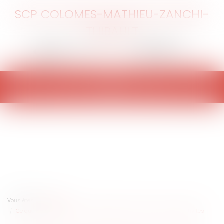
SCP COLOMES-MATHIEU-ZANCHI-
THIBAULT
Ouvrir
le
menu
Vous êtes ici :
Accueil
Ce que va changer la loi de simplification du droit pour les collectivités