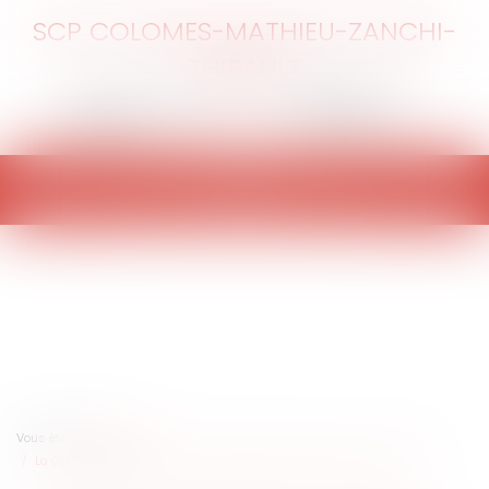
SCP COLOMES-MATHIEU-ZANCHI-
THIBAULT
Ouvrir
le
menu
Vous êtes ici :
Accueil
La CEDH reconnaît le droit à la procréation assistée pour un détenu