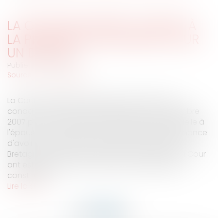
LA CEDH RECONNAÎT LE DROIT À
LA PROCRÉATION ASSISTÉE POUR
UN DÉTENU
Publié le :
05/12/2007
Source :
www.eurojuris.fr
La Cour européenne des droits de l'homme a
condamné la Grande Bretagne mardi 4 décembre
2007 pour avoir refusé une insémination artificielle à
l'épouse d'un détenu dont c'était la dernière chance
d'avoir un enfant.Condamnation de la Grande
BretagneLes juges de la grande chambre de la Cour
ont estimé que le refus de la Grande Bretagne
constituait...
Lire la suite