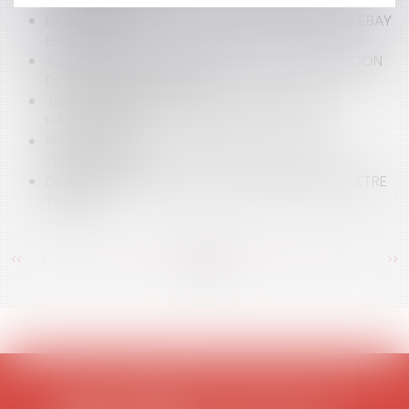
SEING PRIVÉ FIXÉ
L'AUTORITÉ DES MAISONS D'ENCHÈRES ASSIGNE EBAY
EN JUSTICE
ABSENCE DE RESPONSABILITÉ POUR CONTREFAÇON
DU PROPRIÉTAIRE DU JDD
JOURNÉE INTERNATIONALE DES PERSONNES
HANDICAPÉES
RÉPARATION DES CONSÉQUENCES DE L'ALÉA
THÉRAPEUTIQUE
DÉCISION SUR LA CAPACITÉ D'UNE PERSONNE À ÊTRE
TÉMOIN
<<
<
...
372
373
374
375
376
377
378
...
>
>>