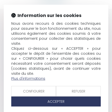
Information sur les cookies
HISTORIQUE
Nous avons recours à des cookies techniques
pour assurer le bon fonctionnement du site, nous
L'IVG MÉDICAMENTEUSE POURRA SE FAIRE EN
utilisons également des cookies soumis à votre
PASSANT PAR UN PLANNING FAMILIAL
consentement pour collecter des statistiques de
EXIGIBILITÉ DE L'INDEMNITÉ CONVENTIONNELLE DE
visite.
LICENCIEMENT
Cliquez ci-dessous sur « ACCEPTER » pour
L'INTERDICTION DE CHANGEMENT DE DESTINATION
accepter le dépôt de l'ensemble des cookies ou
DANS UN PLU
sur « CONFIGURER » pour choisir quels cookies
PROCÉDURE EUROPÉENNE D'INJONCTION DE PAYER
nécessitant votre consentement seront déposés
FACEBOOK ET L'ATTEINTE À LA VIE PRIVÉE
(cookies statistiques), avant de continuer votre
REPRISE DES ENGAGEMENTS PAR LES FONDATEURS
visite du site.
Plus d'informations
LE NOUVEAU CODE DU TRAVAIL
LA CEDH RECONNAÎT LE DROIT À LA PROCRÉATION
ASSISTÉE POUR UN DÉTENU
CONFIGURER
REFUSER
LA PROCÉDURE EUROPÉENNE D'INJONCTION DE
PAYER
ACCEPTER
MODÈLE DE MANDAT DE PROTECTION FUTURE SOUS