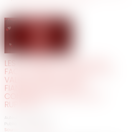
LES COMÉDIES ROMANTIQUES
FACE AU DROIT : QUELLE EST LA
VALEUR JURIDIQUE DES
FIANÇAILLES ? QUELLES
CONSÉQUENCES EN CAS DE
RUPTURE ?
Auteur : BOISNARD Thierry
Publié le :
13/02/2024
Source :
www.eurojuris.fr