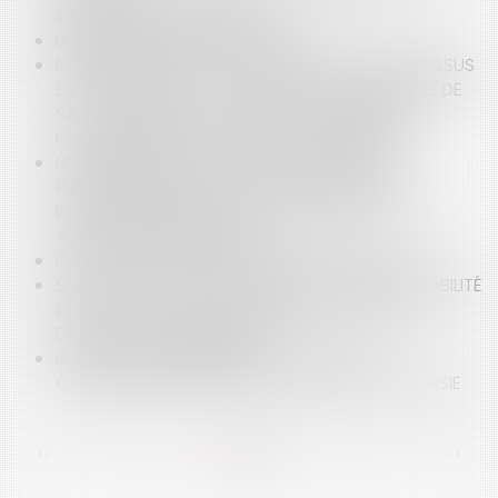
INDÉCENCE DU LOGEMENT
LE RÉGIME JURIDIQUE DES HAIES
RÉCUPÉRATION ET VALORISATION DES MÉTAUX ISSUS
DE LA CRÉMATION : PAS D’ATTEINTE AU PRINCIPE DE
SAUVEGARDE DE LA DIGNITÉ DE LA PERSONNE
HUMAINE, NI MÊME AU DROIT DE PROPRIÉTÉ
LE VENDEUR QUI SE COMPORTE COMME UN
PROFESSIONNEL DE LA CONSTRUCTION EST
IRRÉFRAGABLEMENT RÉPUTÉ CONNAÎTRE LE VICE
AFFECTANT LE BIEN VENDU
L'INTELLIGENCE ARTIFICIELLE (IA) ET L'AVOCAT
SUIVI DE TRAVAUX DE COPROPRIÉTÉ : RESPONSABILITÉ
DU SYNDIC QUI N’ACCOMPLIT PAS TOUTES LES
DILIGENCES LUI INCOMBANT
LE DROIT DE PRÉFÉRENCE DU LOCATAIRE
COMMERCIAL ÉCARTÉ EN CAS DE VENTE SUR SAISIE
<<
<
...
33
34
35
36
37
38
39
...
>
>>