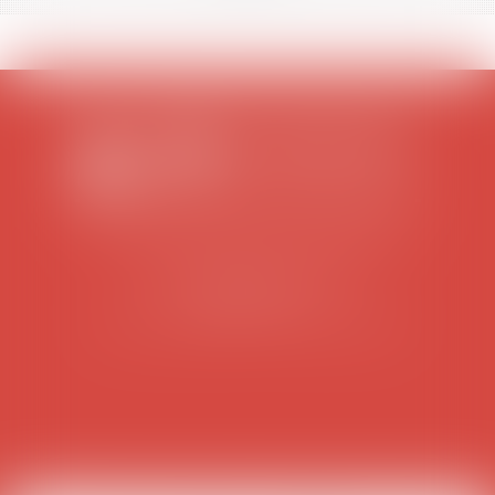
SCP COLOMES-MATHIEU-ZANCHI-THIBAULT
38 rue Jaillant Deschaînets
10000 TROYES
Tél : 03 25 73 29 46
-
Fax : 03 25 73 70 25