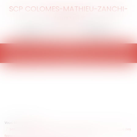
SCP COLOMES-MATHIEU-ZANCHI-
THIBAULT
Ouvrir
le
menu
Vous êtes ici :
Accueil
Les comédies romantiques face au droit : quelle est la valeur juridique des
fiançailles ? Quelles conséquences en cas de rupture ?