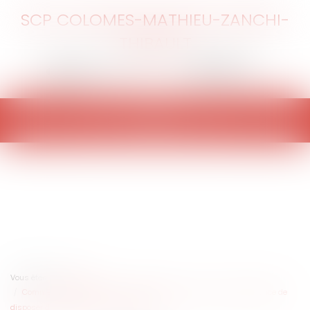
SCP COLOMES-MATHIEU-ZANCHI-
THIBAULT
Ouvrir
le
menu
Vous êtes ici :
Accueil
Comment l’exemple de Valence rappelle aux communes l’importance de
disposer d’une gestion de crise efficace