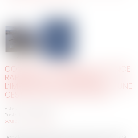
COMMENT L’EXEMPLE DE VALENCE
RAPPELLE AUX COMMUNES
L’IMPORTANCE DE DISPOSER D’UNE
GESTION DE CRISE EFFICACE
Auteur : DALLEMANE Elorri
Publié le :
05/12/2024
Source :
www.eurojuris.fr
Dans la nuit du 28 au 29 octobre 2024, il est tombé