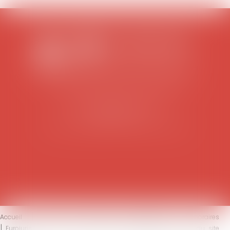
SCP COLOMES-MATHIEU-ZANCHI-THIBAULT
38 rue Jaillant Deschaînets
10000 TROYES
Tél : 03 25 73 29 46
-
Fax : 03 25 73 70 25
Accueil
Le cabinet
L'équipe
Compétences
Honoraires
Eurojuris
Actus
Contact
Mentions légales
Plan du site