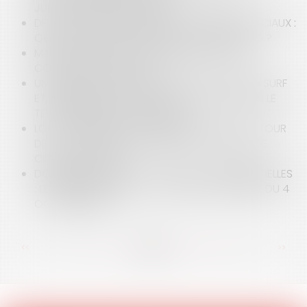
JURISPRUDENCE BRETONNE !
DROIT À L'IMAGE DES ENFANTS ET RÉSEAUX SOCIAUX :
QUELLES SONT LES OBLIGATIONS DES PARENTS ?
MAÎTRISE FONCIÈRE : UNE PRIORITÉ POUR LES
COLLECTIVITÉS LOCALES
UN MAIRE PEUT-IL RÉGLEMENTER L'ACTIVITÉ DU SURF
ET L'ENSEIGNEMENT DE L'ACTIVITÉ DU SURF SUR LE
TERRITOIRE DE SA COMMUNE ?
LOI ANTI-AIRBNB DU 7 NOVEMBRE 2024 : UN « TOUR
DE VIS » EN VUE DE RÉGULER LES LOCATIONS DE
COURTES DURÉES
DONNÉES DE SANTÉ ET ACTIONS CONCURRENTIELLES
: LES PRÉCISIONS DE LA CJUE DANS SON ARRÊT DU 4
OCTOBRE 2024
<<
<
...
20
21
22
23
24
25
26
...
>
>>