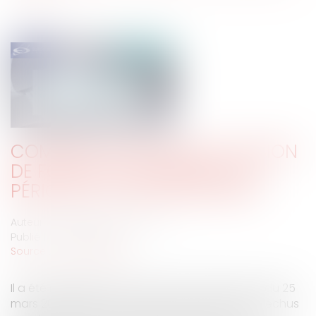
COMMENT RÉALISER UNE CESSION
DE FONDS DE COMMERCE EN
PÉRIODE DE CRISE SANITAIRE ?
Auteur : Delahousse Christophe
Publié le :
07/05/2020
Source :
www.eurojuris.fr
Il a été rappelé que l’article 2 de l’ordonnance du 25
mars 2020 relative à la prorogation des délais échus