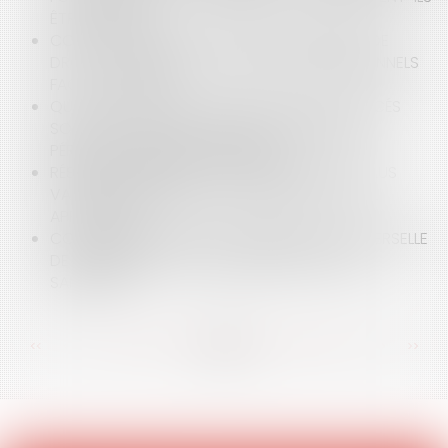
ÊTRE IMPOSÉS ?
COVID-19 : QUELLES SONT LES PROCÉDURES DE
DROIT COMMUN AU SOUTIEN DES PROFESSIONNELS
FACE À LA CRISE ?
QUEL STATUT POUR LES AGENTS PUBLICS PLACÉS
SOUS AUTORISATION SPÉCIALE D'ABSENCE EN
PÉRIODE D'URGENCE SANITAIRE ?
RÉSIDENCE PRINCIPALE ET EXONÉRATION DE PLUS
VALUE IMMOBILIÈRE, QUELLES PREUVES FAUT-IL
APPORTER ?
COMMENT RÉALISER UNE TRANSMISSION UNIVERSELLE
DE PATRIMOINE ( TUP) EN PÉRIODE DE CRISE
SANITAIRE ?
<<
<
...
82
83
84
85
86
87
88
...
>
>>