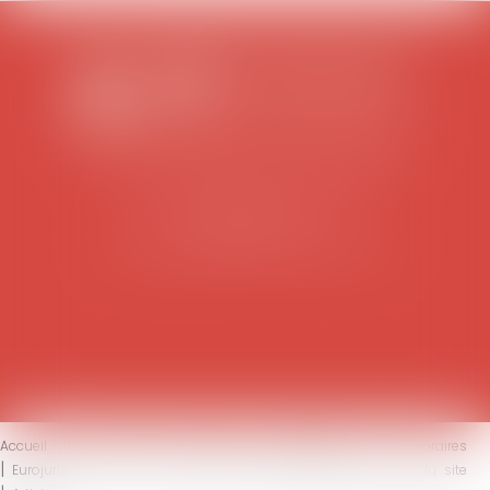
SCP COLOMES-MATHIEU-ZANCHI-THIBAULT
38 rue Jaillant Deschaînets
10000 TROYES
Tél : 03 25 73 29 46
-
Fax : 03 25 73 70 25
Accueil
Le cabinet
L'équipe
Compétences
Honoraires
Eurojuris
Actus
Contact
Mentions légales
Plan du site