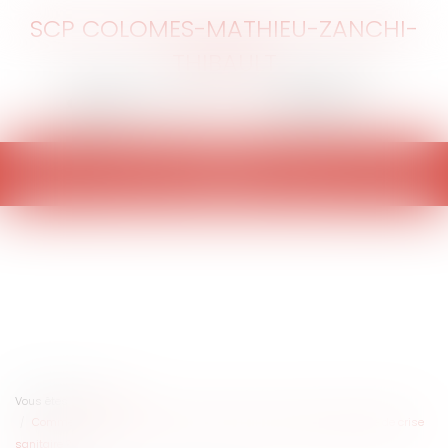
SCP COLOMES-MATHIEU-ZANCHI-
THIBAULT
Ouvrir
le
menu
Vous êtes ici :
Accueil
Comment réaliser une cession de fonds de commerce en période de crise
sanitaire ?