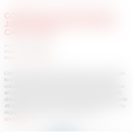
COMPÉTENCE INTERNATIONALE
JURIDICTIONNELLE ET VENTE DU
CHAT PERSAN
Auteur : VIBERT Olivier
Publié le :
12/02/2008
Source :
www.eurojuris.fr
L'article 48 du Code de procédure civile selon lequel
la clause d'attribution de compétence pour être
valable doit être très apparente ne peut s'appliquer
en présence de deux personnes résidant chacune
dans un état membre de l'Union Européenne. L'article
48 laisse place alors aux conditions de l'article 23 du
règlement du 22 décembre 2000 n°44/2...
Lire la suite