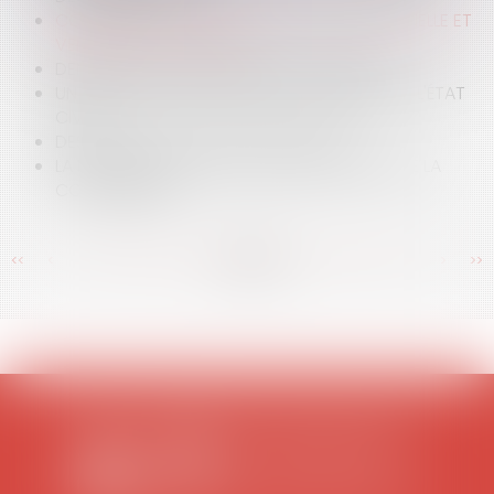
COMPÉTENCE INTERNATIONALE JURIDICTIONNELLE ET
VENTE DU CHAT PERSAN
DEMANDE DE VENTE AMIABLE ET EXPERTISE
UN FŒTUS NÉ SANS VIE PEUT ÊTRE DÉCLARÉ À L'ÉTAT
CIVIL
DES SD AUX SCOT, DES POS AUX PLU
LA NOUVELLE LOI POUR LE DÉVELOPPEMENT DE LA
CONCURRENCE
<<
<
...
366
367
368
369
370
371
372
...
>
>>