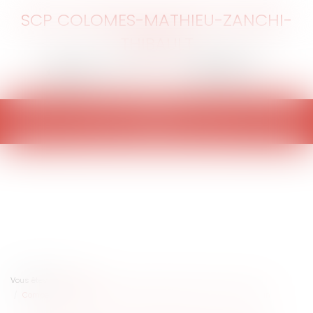
SCP COLOMES-MATHIEU-ZANCHI-
THIBAULT
Ouvrir
le
menu
Vous êtes ici :
Accueil
Compétence internationale juridictionnelle et vente du chat persan