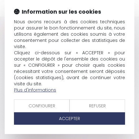
Information sur les cookies
Nous avons recours à des cookies techniques
pour assurer le bon fonctionnement du site, nous
HISTORIQUE
utilisons également des cookies soumis à votre
consentement pour collecter des statistiques de
NOUVEAU BOUCLIER FISCAL
visite.
EXPULSION DES PARTIES COMMUNES?
Cliquez ci-dessous sur « ACCEPTER » pour
RÉFLEXION SUR LE DROIT À L'INFORMATION EN MATIÈRE
accepter le dépôt de l'ensemble des cookies ou
SPORTIVE
sur « CONFIGURER » pour choisir quels cookies
SURFACE DU LOT ET CALCUL?
nécessitant votre consentement seront déposés
DE L'OBLIGATION DU DÉPÔT EN PRÉSENCE D'UN SEUL
(cookies statistiques), avant de continuer votre
CRÉANCIER
visite du site.
L'ACQUÉREUR INDEMNISÉ D'UN PRÉJUDICE DOIT
Plus d'informations
PAYER LE SOLDE DU PRIX
RÉFORME DES AUTORISATIONS D'URBANISME
CONFIGURER
REFUSER
PÔLES DE L’INSTRUCTION : ENFIN DES PRÉCISIONS
RÉGLEMENTAIRES!
ACCEPTER
LA FUSION ANPE-UNEDIC
LA SUSPENSION DE L'EXÉCUTION PROVISOIRE DES
DÉCISIONS DU JEX