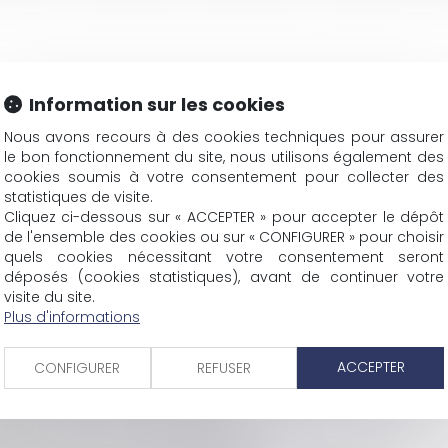
Information sur les cookies
Nous avons recours à des cookies techniques pour assurer
le bon fonctionnement du site, nous utilisons également des
cookies soumis à votre consentement pour collecter des
statistiques de visite.
NOMBRE DE LOTS ATTRIBUÉS À UN CANDIDAT?
Cliquez ci-dessous sur « ACCEPTER » pour accepter le dépôt
S DE RETOUR
de l'ensemble des cookies ou sur « CONFIGURER » pour choisir
L'ÉGALITÉ DES DROITS DE CHRISTIANE TAUBIRA À LA SORBONN
quels cookies nécessitant votre consentement seront
ION DES DONNÉES D'IDENTIFICATION
déposés (cookies statistiques), avant de continuer votre
visite du site.
ÉDURE COLLECTIVE
Plus d'informations
ONCE LA LIQUIDATION DE LA SOCIÉTÉ PHARMACEUTIQUE
RUIT: UN CAS D'ÉCOLE "LA COUR DE RÉCRÉATION"
ACCEPTER
CONFIGURER
REFUSER
AUTOMATIQUEMENT LA NOTE MAXIMALE À LA MEILLEURE OFFRE?
 DE PRESCRIPTION - SUITE ET FIN
BAY
É D'UNE CONVENTION RÉGLEMENTÉE ?