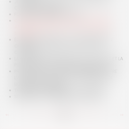
JE SOUHAITE LOUER MA RÉSIDENCE PRINCIPALE :
COMMENT PROCÉDER ?
FOCUS SUR LES FORFAITS JOURS
CONTRAT CONCLU AU NOM D’UNE COMMUNE :
ATTENTION À VÉRIFIER LES POUVOIRS DU MAIRE
SIGNATAIRE
ÉGALITÉ DE TRAITEMENT : PAS DE PRÉSOMPTION
GÉNÉRALE DE JUSTIFICATION DES ACCORDS
COLLECTIFS
LA GESTION PATRIMONIALE DES COLLECTIVITÉS ET LA
PRUDENCE DANS LES OPÉRATIONS DE REVENTE
PRESCRIPTION DE L’ACTION EN PAIEMENT CONTRE
L’ASSOCIÉ DE LA SOCIÉTÉ CIVILE IMMOBILIÈRE EN
LIQUIDATION JUDICIAIRE
TRANSFERT D'ENTREPRISE ET PV DE CARENCE
SÉCHERESSE : LES PREMIÈRES RESTRICTIONS
<<
<
...
103
104
105
106
107
108
109
...
>
>>