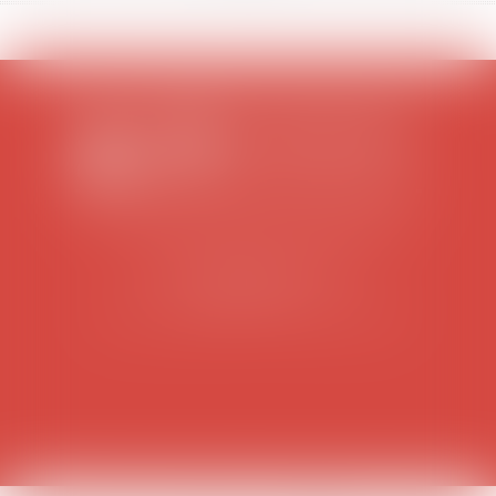
SCP COLOMES-MATHIEU-ZANCHI-THIBAULT
38 rue Jaillant Deschaînets
10000 TROYES
Tél : 03 25 73 29 46
-
Fax : 03 25 73 70 25