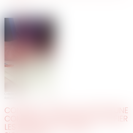
Crédit photo : © Christophe Fouquin -
Fotolia.com
CONTRAT CONCLU AU NOM D’UNE
COMMUNE : ATTENTION À VÉRIFIER
LES POUVOIRS DU MAIRE