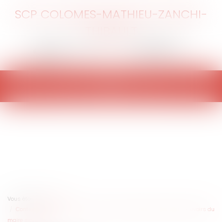
SCP COLOMES-MATHIEU-ZANCHI-
THIBAULT
Ouvrir
le
menu
Vous êtes ici :
Accueil
Contrat conclu au nom d’une commune : attention à vérifier les pouvoirs du
maire signataire