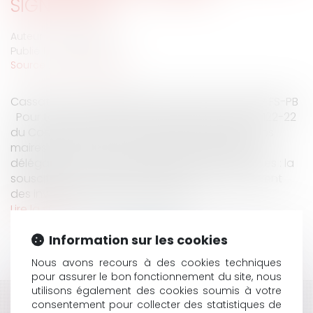
SIGNATAIRE
Auteur : NOURI Fatiha
Publié le :
06/05/2019
Source :
www.eurojuris.fr
Cassation commerciale 6 mars 2019, n° 16-25117 FS-PB
Pour toute une série d’actes visés à l’article L2122-22
du Code général des collectivités territoriales les
maires de communes ne peuvent agir que sur
délégation du conseil municipal. Parmi ces actes : la
souscription d’emprunts destinés au financement
des investissements prévus par le...
Lire la suite
Information sur les cookies
Nous avons recours à des cookies techniques
pour assurer le bon fonctionnement du site, nous
utilisons également des cookies soumis à votre
consentement pour collecter des statistiques de
HISTORIQUE