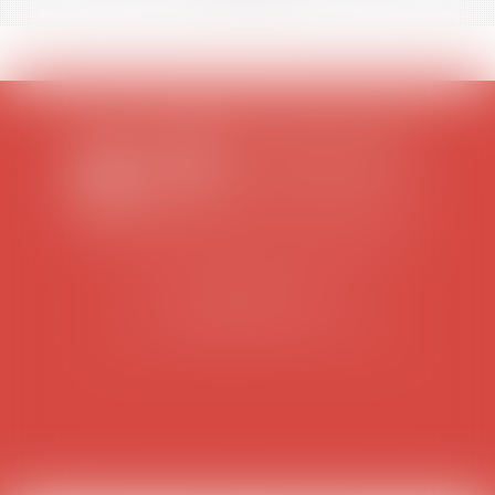
SCP COLOMES-MATHIEU-ZANCHI-THIBAULT
38 rue Jaillant Deschaînets
10000 TROYES
Tél : 03 25 73 29 46
-
Fax : 03 25 73 70 25