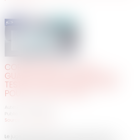
CORONAVIRUS : LE JUGE
GUADELOUPÉEN RÉCLAME DES
TESTS ET DE LA CHLOROQUINE
POUR LA POPULATION
Auteur : LINGIBÉ Patrick
Publié le :
02/04/2020
Source :
www.eurojuris.fr
Le juge des référés du tribunal administratif de