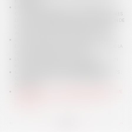
ÉPIDÉMIQUE ?
L'APPRÉCIATION PAR LE JUGE JUDICIAIRE DE LA
CAPACITÉ FINANCIÈRE DES COLLECTIVITÉS LOCALES
DANS LE CADRE D'UNE DEMANDE DE SUSPENSION DE
L'EXÉCUTION PROVISOIRE D'UNE DÉCISION, EN
APPLICATION DE L'ARTICLE L 524 DU CODE CIVIL
LE LOCATAIRE D'UN BAIL COMMERCIAL A-T-IL LE
DROIT DE NE PLUS PAYER SES LOYERS DU FAIT DE LA
CRISE SANITAIRE LIÉE AU COVID-19 ?
DIVORCE : DANS QUELLES CONDITIONS PEUT-ON
REVALORISER UNE PENSION ALIMENTAIRE ?
COVID-19 ET ÉTAT DE CESSATION DES PAIEMENTS :
QUELLES MESURES POUR LES ENTREPRISES EN
DIFFICULTÉ ?
CORONAVIRUS : LE JUGE GUADELOUPÉEN RÉCLAME
DES TESTS ET DE LA CHLOROQUINE POUR LA
POPULATION
<<
<
...
85
86
87
88
89
90
91
...
>
>>