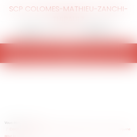
SCP COLOMES-MATHIEU-ZANCHI-
THIBAULT
Ouvrir
le
menu
Vous êtes ici :
Accueil
Coronavirus : le juge guadeloupéen réclame des tests et de la chloroquine
pour la population