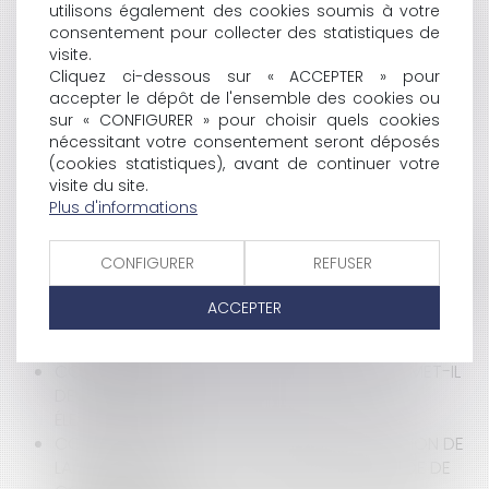
PUBLIQUE ?
utilisons également des cookies soumis à votre
consentement pour collecter des statistiques de
COVID-19 : COMMENT RÉALISER UNE RÉDUCTION DE
visite.
CAPITAL NON MOTIVÉE PAR DES PERTES EN PÉRIODE
Cliquez ci-dessous sur « ACCEPTER » pour
DE CRISE SANITAIRE ?
accepter le dépôt de l'ensemble des cookies ou
UN CRÉANCIER PEUT-IL PRONONCER LA DÉCHÉANCE
sur « CONFIGURER » pour choisir quels cookies
DU TERME D’UN CONTRAT DE CRÉDIT MALGRÉ LA
nécessitant votre consentement seront déposés
CRISE SANITAIRE LIÉE AU COVID-19 ?
(cookies statistiques), avant de continuer votre
COVID-19 ET ACTIVITÉS DE CONSTRUCTION :
visite du site.
QUELLES MESURES DANS LE GUIDE DE
Plus d'informations
PRÉCONISATIONS DE SÉCURITÉ SANITAIRE POUR LA
CONTINUITÉ DES ACTIVITÉS DE LA CONSTRUCTION EN
CONFIGURER
REFUSER
PÉRIODE D’ÉPIDÉMIE DE CORONAVIRUS DE L’OPPBTP ?
COVID-19 : COMMENT ORGANISER LA SURVEILLANCE
ACCEPTER
DES PATIENTS ET DES PERSONNES ÂGÉES
DÉPENDANTES ?
COVID-19 : LE REPORT DU SECOND TOUR PERMET-IL
DE NOUVELLES INSCRIPTIONS SUR LES LISTES
ÉLECTORALES ?
COVID-19 : COMMENT ASSURER LA LÉGALISATION DE
LA SIGNATURE D'UN ACTE EN MAIRIE EN PÉRIODE DE