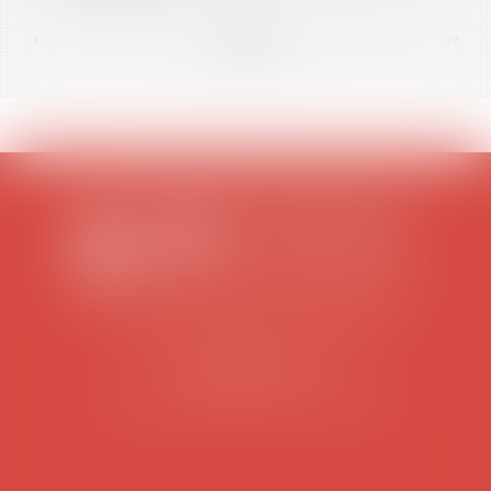
<<
<
...
83
84
85
86
87
88
89
...
>
>>
SCP COLOMES-MATHIEU-ZANCHI-THIBAULT
38 rue Jaillant Deschaînets
10000 TROYES
Tél : 03 25 73 29 46
-
Fax : 03 25 73 70 25