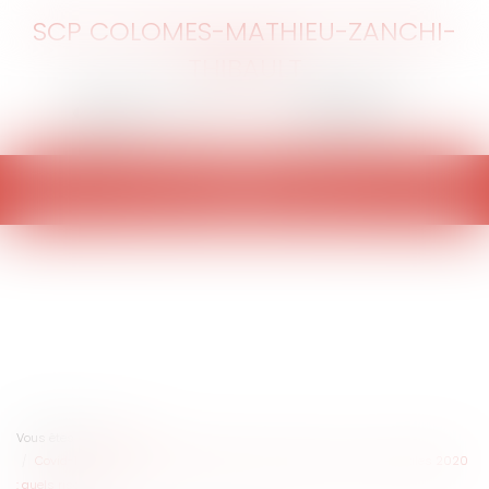
SCP COLOMES-MATHIEU-ZANCHI-
THIBAULT
Ouvrir
le
menu
Vous êtes ici :
Accueil
Covid-19 et casse-tête contentieux du premier tour des municipales 2020
: quels risques ?