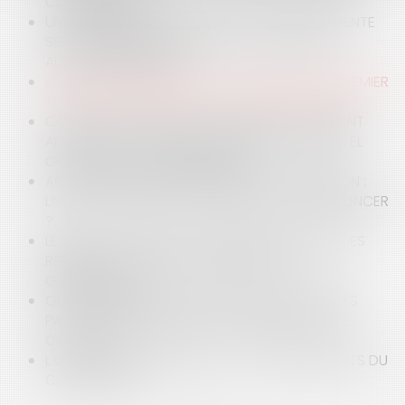
CONFINEMENT ?
UN PROPRIÉTAIRE INDIVIS PEUT-IL METTRE EN VENTE
SEUL L'IMMEUBLE INDIVIS, SANS L'ACCORD DES
AUTRES INDIVISAIRES ?
COVID-19 ET CASSE-TÊTE CONTENTIEUX DU PREMIER
TOUR DES MUNICIPALES 2020 : QUELS RISQUES ?
COVID-19 ET DIRECTIVES ANTICIPÉES : COMMENT
APPRÉCIER LA VOLONTÉ DU PATIENT DANS UN TEL
CONTEXTE DE CRISE SANITAIRE ?
ACCUSATION DE HARCÈLEMENT ET DIFFAMATION :
LIMITES SALUTAIRES À L’AUTORISATION DE DÉNONCER
?
LE JUGE DU PALAIS-ROYAL RECADRE LE JUGE DES
RÉFÉRÉS DU TRIBUNAL ADMINISTRATIF DE LA
GUADELOUPE
QUELS AMÉNAGEMENTS EN MATIÈRE DE CONGÉS
PAYÉS ET TEMPS DE REPOS DU SALARIÉ AVEC LE
COVID-19 ?
L'OCCUPATION DOMANIALE : LES ENSEIGNEMENTS DU
CONSEIL D'ÉTAT