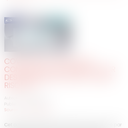
COVID-19 ET CASSE-TÊTE
CONTENTIEUX DU PREMIER TOUR
DES MUNICIPALES 2020 : QUELS
RISQUES ?
Auteur : LINGIBÉ Patrick
Publié le :
22/04/2020
Source :
www.eurojuris.fr
Cet article explique le bouleversement provoqué par