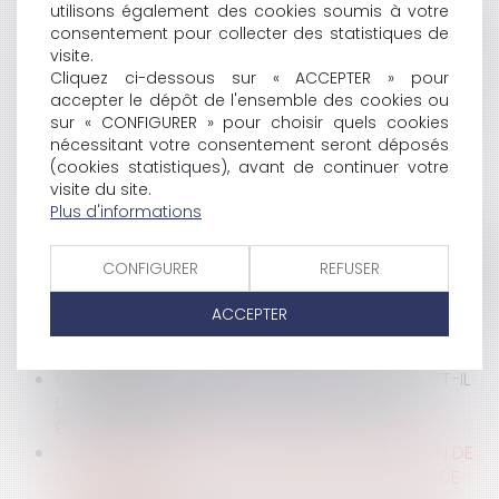
PUBLIQUE ?
utilisons également des cookies soumis à votre
consentement pour collecter des statistiques de
COVID-19 : COMMENT RÉALISER UNE RÉDUCTION DE
visite.
CAPITAL NON MOTIVÉE PAR DES PERTES EN PÉRIODE
Cliquez ci-dessous sur « ACCEPTER » pour
DE CRISE SANITAIRE ?
accepter le dépôt de l'ensemble des cookies ou
UN CRÉANCIER PEUT-IL PRONONCER LA DÉCHÉANCE
sur « CONFIGURER » pour choisir quels cookies
DU TERME D’UN CONTRAT DE CRÉDIT MALGRÉ LA
nécessitant votre consentement seront déposés
CRISE SANITAIRE LIÉE AU COVID-19 ?
(cookies statistiques), avant de continuer votre
COVID-19 ET ACTIVITÉS DE CONSTRUCTION :
visite du site.
QUELLES MESURES DANS LE GUIDE DE
Plus d'informations
PRÉCONISATIONS DE SÉCURITÉ SANITAIRE POUR LA
CONTINUITÉ DES ACTIVITÉS DE LA CONSTRUCTION EN
CONFIGURER
REFUSER
PÉRIODE D’ÉPIDÉMIE DE CORONAVIRUS DE L’OPPBTP ?
COVID-19 : COMMENT ORGANISER LA SURVEILLANCE
ACCEPTER
DES PATIENTS ET DES PERSONNES ÂGÉES
DÉPENDANTES ?
COVID-19 : LE REPORT DU SECOND TOUR PERMET-IL
DE NOUVELLES INSCRIPTIONS SUR LES LISTES
ÉLECTORALES ?
COVID-19 : COMMENT ASSURER LA LÉGALISATION DE
LA SIGNATURE D'UN ACTE EN MAIRIE EN PÉRIODE DE