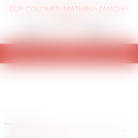
SCP COLOMES-MATHIEU-ZANCHI-
THIBAULT
Ouvrir
le
menu
Vous êtes ici :
Accueil
Covid-19 : comment assurer la légalisation de la signature d'un acte en
mairie en période de confinement ?