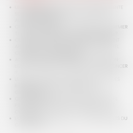
CONFINEMENT ?
UN PROPRIÉTAIRE INDIVIS PEUT-IL METTRE EN VENTE
SEUL L'IMMEUBLE INDIVIS, SANS L'ACCORD DES
AUTRES INDIVISAIRES ?
COVID-19 ET CASSE-TÊTE CONTENTIEUX DU PREMIER
TOUR DES MUNICIPALES 2020 : QUELS RISQUES ?
COVID-19 ET DIRECTIVES ANTICIPÉES : COMMENT
APPRÉCIER LA VOLONTÉ DU PATIENT DANS UN TEL
CONTEXTE DE CRISE SANITAIRE ?
ACCUSATION DE HARCÈLEMENT ET DIFFAMATION :
LIMITES SALUTAIRES À L’AUTORISATION DE DÉNONCER
?
LE JUGE DU PALAIS-ROYAL RECADRE LE JUGE DES
RÉFÉRÉS DU TRIBUNAL ADMINISTRATIF DE LA
GUADELOUPE
QUELS AMÉNAGEMENTS EN MATIÈRE DE CONGÉS
PAYÉS ET TEMPS DE REPOS DU SALARIÉ AVEC LE
COVID-19 ?
L'OCCUPATION DOMANIALE : LES ENSEIGNEMENTS DU
CONSEIL D'ÉTAT