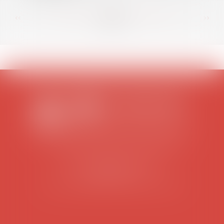
<<
<
...
83
84
85
86
87
88
89
...
>
>>
SCP COLOMES-MATHIEU-ZANCHI-THIBAULT
38 rue Jaillant Deschaînets
10000 TROYES
Tél : 03 25 73 29 46
-
Fax : 03 25 73 70 25