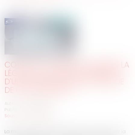
COVID-19 : COMMENT ASSURER LA
LÉGALISATION DE LA SIGNATURE
D'UN ACTE EN MAIRIE EN PÉRIODE
DE CONFINEMENT ?
Auteur : DROUINEAU 1927
Publié le :
23/04/2020
Source :
www.eurojuris.fr
La mise en place de l’état d’urgence sanitaire par la