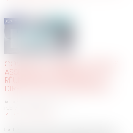
COVID-19 : COMMENT TENIR LES
ASSEMBLÉES GÉNÉRALES ET LES
RÉUNIONS DES ORGANES DE
DIRECTION DES ORGANISMES ?
Auteur : Delahousse Christophe
Publié le :
14/04/2020
Source :
www.eurojuris.fr
Les textes ? L’Ordonnance n° 2020-321 parmi les