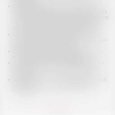
ÉPIDÉMIQUE ?
L'APPRÉCIATION PAR LE JUGE JUDICIAIRE DE LA
CAPACITÉ FINANCIÈRE DES COLLECTIVITÉS LOCALES
DANS LE CADRE D'UNE DEMANDE DE SUSPENSION DE
L'EXÉCUTION PROVISOIRE D'UNE DÉCISION, EN
APPLICATION DE L'ARTICLE L 524 DU CODE CIVIL
LE LOCATAIRE D'UN BAIL COMMERCIAL A-T-IL LE
DROIT DE NE PLUS PAYER SES LOYERS DU FAIT DE LA
CRISE SANITAIRE LIÉE AU COVID-19 ?
DIVORCE : DANS QUELLES CONDITIONS PEUT-ON
REVALORISER UNE PENSION ALIMENTAIRE ?
COVID-19 ET ÉTAT DE CESSATION DES PAIEMENTS :
QUELLES MESURES POUR LES ENTREPRISES EN
DIFFICULTÉ ?
CORONAVIRUS : LE JUGE GUADELOUPÉEN RÉCLAME
DES TESTS ET DE LA CHLOROQUINE POUR LA
POPULATION
<<
<
...
85
86
87
88
89
90
91
...
>
>>