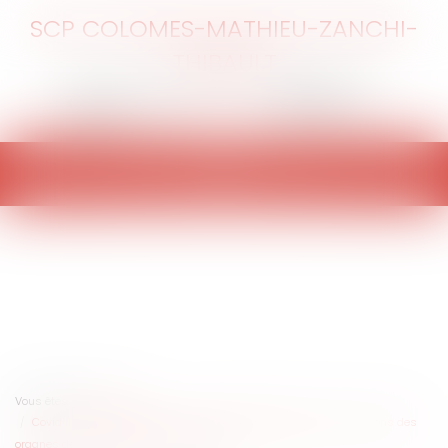
SCP COLOMES-MATHIEU-ZANCHI-
THIBAULT
Ouvrir
le
menu
Vous êtes ici :
Accueil
Covid-19 : Comment tenir les assemblées générales et les réunions des
organes de direction des organismes ?