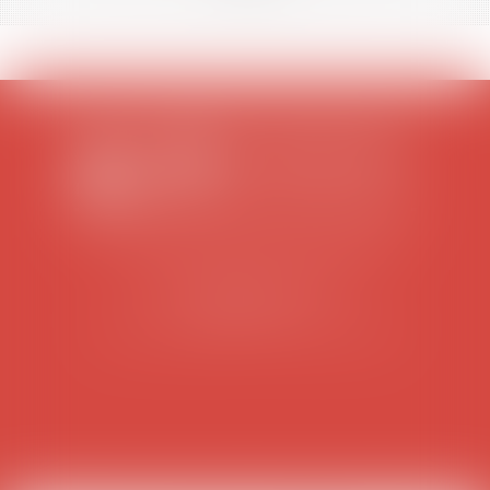
SCP COLOMES-MATHIEU-ZANCHI-THIBAULT
38 rue Jaillant Deschaînets
10000 TROYES
Tél : 03 25 73 29 46
-
Fax : 03 25 73 70 25