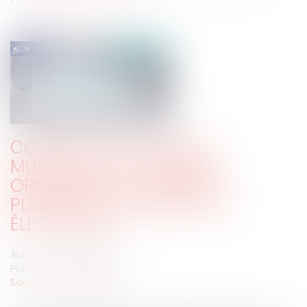
COVID-19 ET ÉLECTIONS
MUNICIPALES : COMMENT
ORGANISER LES RÉUNIONS
PUBLIQUES DE CAMPAGNE
ÉLECTORALE ?
Auteur : PORCHET Thomas
Publié le :
12/05/2020
Source :
www.eurojuris.fr