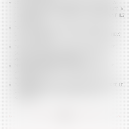
COVID-19 ET JOURS DE REPOS IMPOSÉS DANS LA
FONCTION PUBLIQUE TERRITORIALE : COMMENT CELA
FONCTIONNE T-IL ? COMBIEN DE JOURS PEUVENT-ILS
ÊTRE IMPOSÉS ?
COVID-19 : QUELLES SONT LES PROCÉDURES DE
DROIT COMMUN AU SOUTIEN DES PROFESSIONNELS
FACE À LA CRISE ?
QUEL STATUT POUR LES AGENTS PUBLICS PLACÉS
SOUS AUTORISATION SPÉCIALE D'ABSENCE EN
PÉRIODE D'URGENCE SANITAIRE ?
RÉSIDENCE PRINCIPALE ET EXONÉRATION DE PLUS
VALUE IMMOBILIÈRE, QUELLES PREUVES FAUT-IL
APPORTER ?
COMMENT RÉALISER UNE TRANSMISSION UNIVERSELLE
DE PATRIMOINE ( TUP) EN PÉRIODE DE CRISE
SANITAIRE ?
<<
<
...
82
83
84
85
86
87
88
...
>
>>