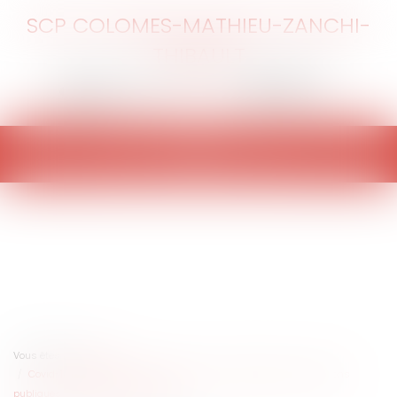
SCP COLOMES-MATHIEU-ZANCHI-
THIBAULT
Ouvrir
le
menu
Vous êtes ici :
Accueil
Covid-19 et élections municipales : comment organiser les réunions
publiques de campagne électorale ?