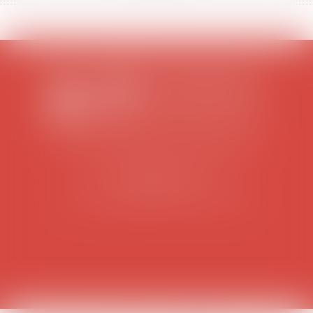
SCP COLOMES-MATHIEU-ZANCHI-THIBAULT
38 rue Jaillant Deschaînets
10000 TROYES
Tél : 03 25 73 29 46
-
Fax : 03 25 73 70 25