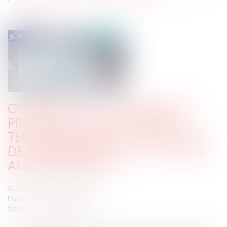
COVID-19 : EST-IL POSSIBLE DE
PROCÉDER À UN CONTRÔLE
TECHNIQUE DURANT LA PÉRIODE
DE CONFINEMENT ? Y A-T-IL DES
AMÉNAGEMENTS ?
Auteur : PEROTIN Pierre Jean
Publié le :
07/04/2020
Source :
www.eurojuris.fr