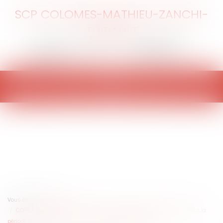
SCP COLOMES-MATHIEU-ZANCHI-
THIBAULT
Ouvrir
le
menu
Vous êtes ici :
Accueil
COVID-19 : est-il possible de procéder à un contrôle technique durant la
période de confinement ? Y a-t-il des aménagements ?