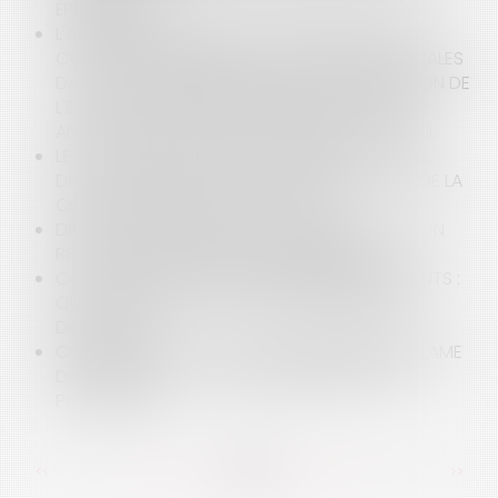
ÉPIDÉMIQUE ?
L'APPRÉCIATION PAR LE JUGE JUDICIAIRE DE LA
CAPACITÉ FINANCIÈRE DES COLLECTIVITÉS LOCALES
DANS LE CADRE D'UNE DEMANDE DE SUSPENSION DE
L'EXÉCUTION PROVISOIRE D'UNE DÉCISION, EN
APPLICATION DE L'ARTICLE L 524 DU CODE CIVIL
LE LOCATAIRE D'UN BAIL COMMERCIAL A-T-IL LE
DROIT DE NE PLUS PAYER SES LOYERS DU FAIT DE LA
CRISE SANITAIRE LIÉE AU COVID-19 ?
DIVORCE : DANS QUELLES CONDITIONS PEUT-ON
REVALORISER UNE PENSION ALIMENTAIRE ?
COVID-19 ET ÉTAT DE CESSATION DES PAIEMENTS :
QUELLES MESURES POUR LES ENTREPRISES EN
DIFFICULTÉ ?
CORONAVIRUS : LE JUGE GUADELOUPÉEN RÉCLAME
DES TESTS ET DE LA CHLOROQUINE POUR LA
POPULATION
<<
<
...
85
86
87
88
89
90
91
...
>
>>