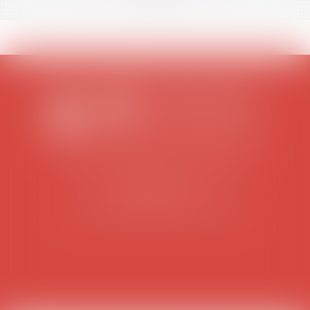
SCP COLOMES-MATHIEU-ZANCHI-THIBAULT
38 rue Jaillant Deschaînets
10000 TROYES
Tél : 03 25 73 29 46
-
Fax : 03 25 73 70 25