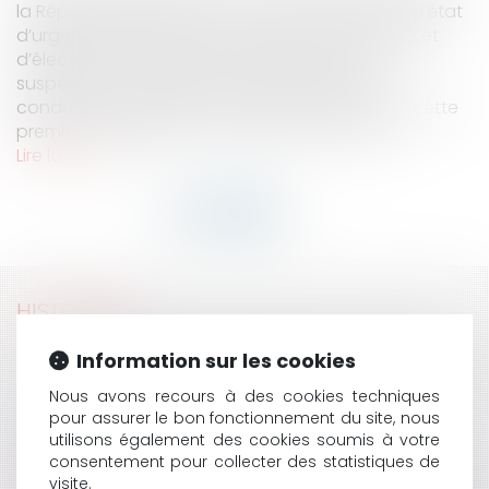
la République déclarait que, durant la période d’état
d’urgence sanitaire, «les factures d’eau, de gaz et
d’électricité ainsi que les loyers devront être
suspendus ». Mais les textes publiés depuis
conduisent à largement nuancer la portée de cette
première déclaration. L’ordonnance n° 2020-...
Lire la suite
HISTORIQUE
COVID-19 : QUELLES STRATÉGIES DE RÉSILIENCE POUR
Information sur les cookies
LES ENTREPRISES EN DIFFICULTÉ ?
Nous avons recours à des cookies techniques
COVID 19 : LA SUSPENSION DES REDEVANCES
pour assurer le bon fonctionnement du site, nous
D'OCCUPATION DOMANIALE, UNE AIDE POSSIBLE ?
utilisons également des cookies soumis à votre
COVID-19 ET LOYERS COMMERCIAUX : QUELLES
consentement pour collecter des statistiques de
MESURES EN FAVEUR DES ENTREPRISES ?
visite.