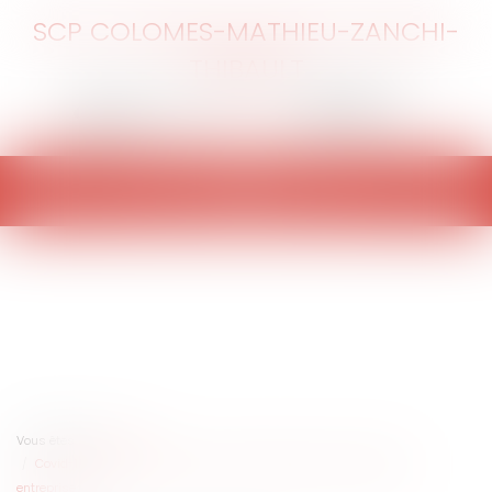
SCP COLOMES-MATHIEU-ZANCHI-
THIBAULT
Ouvrir
le
menu
Vous êtes ici :
Accueil
Covid-19 et loyers commerciaux : quelles mesures en faveur des
entreprises ?