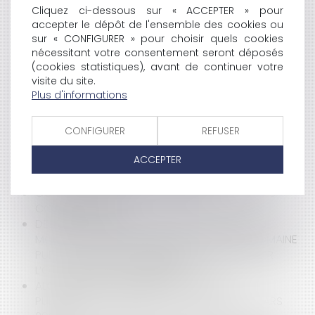
LA GESTION DU DOMAINE PUBLIC SUPPORTE-T-ELLE
Cliquez ci-dessous sur « ACCEPTER » pour
LES SERVITUDES CONVENTIONNELLES DE DROIT PRIVÉ
accepter le dépôt de l'ensemble des cookies ou
?
sur « CONFIGURER » pour choisir quels cookies
QUELS SONT LES IMPACTS DU CORONAVIRUS SUR LE
nécessitant votre consentement seront déposés
(cookies statistiques), avant de continuer votre
MARCHÉ IMMOBILIER ?
visite du site.
COVID-19 : QUE CONTIENT LE DÉCRET DU 30 MARS
Plus d'informations
2020 RELATIF AU FONDS DE SOLIDARITÉ À
DESTINATION DES ENTREPRISES PARTICULIÈREMENT
TOUCHÉES ?
CONFIGURER
REFUSER
COVID-19 : QUELLES SONT LES CONDITIONS
ACCEPTER
D'EXERCICE DU DROIT DE RETRAIT DANS LA
FONCTION PUBLIQUE TERRITORIALE ?
COVID-19 : QUELS IMPACTS SUR LES CONTRATS
COMMERCIAUX ?
DÉLÉGATION DE SERVICE PUBLIC EXPLOITÉE AU
MOYEN D’UN RÉSEAU PUBLIC RELEVANT DU DOMAINE
PUBLIC : QUI EST COMPÉTENT POUR AUTORISER
L’OCCUPATION DE CE RÉSEAU ?
ALGORITHME ET PRÉJUDICE CORPOREL :
PUBLICATION DU DÉCRET DATAJUST DU 27 MARS