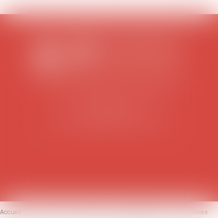
SCP COLOMES-MATHIEU-ZANCHI-THIBAULT
38 rue Jaillant Deschaînets
10000 TROYES
Tél : 03 25 73 29 46
-
Fax : 03 25 73 70 25
Accueil
Le cabinet
L'équipe
Compétences
Honoraires