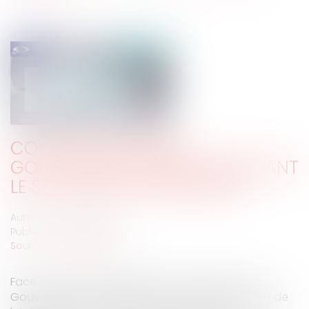
COVID 19 ET MESURES
GOUVERNEMENTALES INTÉRESSANT
LE SECTEUR DE L’IMMOBILIER
Auteur : TROUVÉ Ludivine
Publié le :
31/03/2020
Source :
www.eurojuris.fr
Face à la crise sanitaire que nous traversons, le
Gouvernement a rapidement présenté un projet de