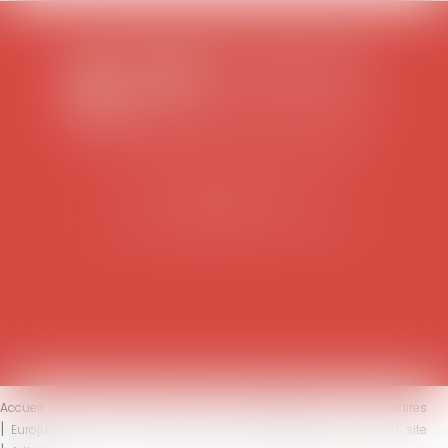
SCP COLOMES-MATHIEU-ZANCHI-THIBAULT
38 rue Jaillant Deschaînets
10000 TROYES
Tél : 03 25 73 29 46
-
Fax : 03 25 73 70 25
Accueil
Le cabinet
L'équipe
Compétences
Honoraires
Eurojuris
Actus
Contact
Mentions légales
Plan du site