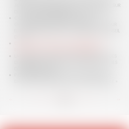
AGENT STAGIAIRE, FONDÉE EN TOUT OU PARTIE SUR
DES FAUTES DISCIPLINAIRES, EST-ELLE LÉGALE ?
COVID-19 ET RECOURS POUR QUE LE
GOUVERNEMENT PRENNE PLUS DE MESURES POUR
LUTTER CONTRE LE VIRUS : LA RÉPONSE DU CONSEIL
D'ETAT
COVID 19 ET MESURES GOUVERNEMENTALES
INTÉRESSANT LE SECTEUR DE L’IMMOBILIER
LA MODIFICATION DES DÉLAIS D’INSTRUCTION DES
DEMANDES D’AUTORISATION D’URBANISME ET DES
DÉLAIS DE RECOURS
PAS DE RETRAIT D'UNE DÉCISION CRÉATRICE DE
DROITS ENTACHÉE D'UN VICE « DANTHONYSABLE »
<<
<
...
86
87
88
89
90
91
92
...
>
>>