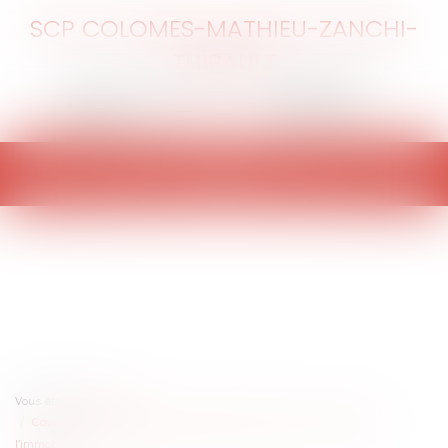
SCP COLOMES-MATHIEU-ZANCHI-
THIBAULT
Ouvrir
le
menu
Vous êtes ici :
Accueil
Covid 19 et mesures gouvernementales intéressant le secteur de
l’immobilier