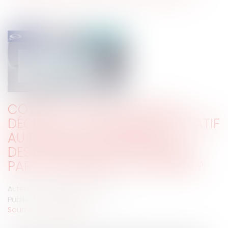
COVID-19 : QUE CONTIENT LE
DÉCRET DU 30 MARS 2020 RELATIF
AU FONDS DE SOLIDARITÉ À
DESTINATION DES ENTREPRISES
PARTICULIÈREMENT TOUCHÉES ?
Auteur : Delahousse Christophe
Publié le :
01/04/2020
Source :
www.eurojuris.fr