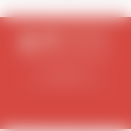
SCP COLOMES-MATHIEU-ZANCHI-THIBAULT
38 rue Jaillant Deschaînets
10000 TROYES
Tél : 03 25 73 29 46
-
Fax : 03 25 73 70 25