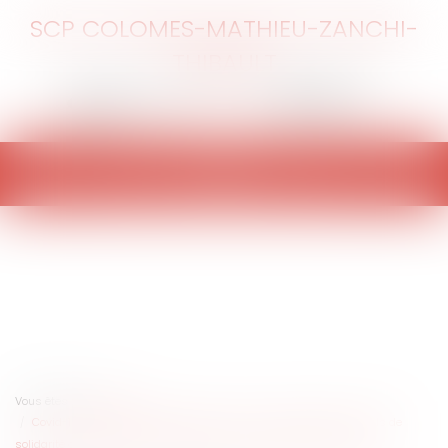
SCP COLOMES-MATHIEU-ZANCHI-
THIBAULT
Ouvrir
le
menu
Vous êtes ici :
Accueil
Covid-19 : que contient le décret du 30 mars 2020 relatif au fonds de
solidarité à destination des entreprises particulièrement touchées ?