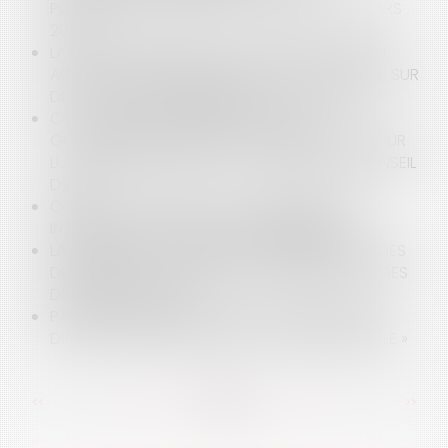
PUBLICATION DU DÉCRET DATAJUST DU 27 MARS
2020
LA DÉCISION DE REFUS DE TITULARISATION D’UN
AGENT STAGIAIRE, FONDÉE EN TOUT OU PARTIE SUR
DES FAUTES DISCIPLINAIRES, EST-ELLE LÉGALE ?
COVID-19 ET RECOURS POUR QUE LE
GOUVERNEMENT PRENNE PLUS DE MESURES POUR
LUTTER CONTRE LE VIRUS : LA RÉPONSE DU CONSEIL
D'ETAT
COVID 19 ET MESURES GOUVERNEMENTALES
INTÉRESSANT LE SECTEUR DE L’IMMOBILIER
LA MODIFICATION DES DÉLAIS D’INSTRUCTION DES
DEMANDES D’AUTORISATION D’URBANISME ET DES
DÉLAIS DE RECOURS
PAS DE RETRAIT D'UNE DÉCISION CRÉATRICE DE
DROITS ENTACHÉE D'UN VICE « DANTHONYSABLE »
<<
<
...
86
87
88
89
90
91
92
...
>
>>