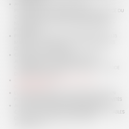
ANNULATIONS DE CONTRATS ENTRE
PROFESSIONNELS, EN DROIT FRANÇAIS, INCIDENCE DU
CORONAVIRUS : COMMENT ANTICIPER, GÉRER,
NÉGOCIER LA RELATION ORGANISATEUR/CLIENT -
PARTENAIRE ?
PREMIER TOUR DES ÉLECTIONS MUNICIPALES DU 15
MARS 2020 : À QUELLE DATE SONT REPORTÉS LES
DÉLAIS DE CONTESTATION ?
QUELLES SONT LES MESURES D’ADAPTATION
APPLICABLES AUX PROCÉDURES CIVILES,
COMMERCIALES ET SOCIALES PENDANT LA PÉRIODE
D’URGENCE SANITAIRE ?
COVID-19 : QUELLES MESURES POUR LES
COPROPRIÉTÉS ?
L'URGENCE SANITAIRE, LES MODALITÉS DE MISE EN
PLACE PAR ORDONNANCE, POUR LES COLLECTIVITÉS
AUX GRANDS MAUX LES GRANDS REMÈDES : LE
COVID-19 ET L’ADAPTATION DES RÈGLES APPLICABLES
DEVANT LES JURIDICTIONS DE L’ORDRE
ADMINISTRATIF