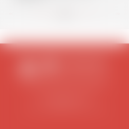
<<
<
...
87
88
89
90
91
92
93
...
>
>>
SCP COLOMES-MATHIEU-ZANCHI-THIBAULT
38 rue Jaillant Deschaînets
10000 TROYES
Tél : 03 25 73 29 46
-
Fax : 03 25 73 70 25