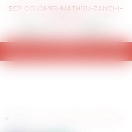
SCP COLOMES-MATHIEU-ZANCHI-
THIBAULT
Ouvrir
le
menu
Vous êtes ici :
Accueil
Covid-19 : quelles mesures pour les copropriétés ?