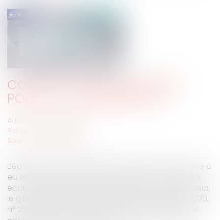
COVID-19 : QUELLES MESURES
POUR LES COPROPRIÉTÉS ?
Auteur : BROGINI Benoît
Publié le :
26/03/2020
Source :
www.eurojuris.fr
L’épidémie de COVID-19 et l’état d’urgence sanitaire a
eu et aura de grandes conséquences sur l’activité
économique et judiciaire du pays. Afin de limiter cela,
le gouvernement, autorisé par la loi du 23 mars 2020,
n° 2020-290, a promulgué des ordonnances dont