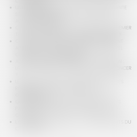
CONFINEMENT ?
UN PROPRIÉTAIRE INDIVIS PEUT-IL METTRE EN VENTE
SEUL L'IMMEUBLE INDIVIS, SANS L'ACCORD DES
AUTRES INDIVISAIRES ?
COVID-19 ET CASSE-TÊTE CONTENTIEUX DU PREMIER
TOUR DES MUNICIPALES 2020 : QUELS RISQUES ?
COVID-19 ET DIRECTIVES ANTICIPÉES : COMMENT
APPRÉCIER LA VOLONTÉ DU PATIENT DANS UN TEL
CONTEXTE DE CRISE SANITAIRE ?
ACCUSATION DE HARCÈLEMENT ET DIFFAMATION :
LIMITES SALUTAIRES À L’AUTORISATION DE DÉNONCER
?
LE JUGE DU PALAIS-ROYAL RECADRE LE JUGE DES
RÉFÉRÉS DU TRIBUNAL ADMINISTRATIF DE LA
GUADELOUPE
QUELS AMÉNAGEMENTS EN MATIÈRE DE CONGÉS
PAYÉS ET TEMPS DE REPOS DU SALARIÉ AVEC LE
COVID-19 ?
L'OCCUPATION DOMANIALE : LES ENSEIGNEMENTS DU
CONSEIL D'ÉTAT