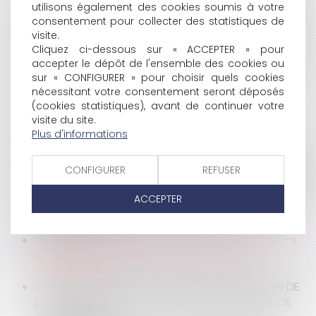
PUBLIQUE ?
utilisons également des cookies soumis à votre
consentement pour collecter des statistiques de
COVID-19 : COMMENT RÉALISER UNE RÉDUCTION DE
visite.
CAPITAL NON MOTIVÉE PAR DES PERTES EN PÉRIODE
Cliquez ci-dessous sur « ACCEPTER » pour
DE CRISE SANITAIRE ?
accepter le dépôt de l'ensemble des cookies ou
UN CRÉANCIER PEUT-IL PRONONCER LA DÉCHÉANCE
sur « CONFIGURER » pour choisir quels cookies
DU TERME D’UN CONTRAT DE CRÉDIT MALGRÉ LA
nécessitant votre consentement seront déposés
CRISE SANITAIRE LIÉE AU COVID-19 ?
(cookies statistiques), avant de continuer votre
COVID-19 ET ACTIVITÉS DE CONSTRUCTION :
visite du site.
QUELLES MESURES DANS LE GUIDE DE
Plus d'informations
PRÉCONISATIONS DE SÉCURITÉ SANITAIRE POUR LA
CONTINUITÉ DES ACTIVITÉS DE LA CONSTRUCTION EN
CONFIGURER
REFUSER
PÉRIODE D’ÉPIDÉMIE DE CORONAVIRUS DE L’OPPBTP ?
COVID-19 : COMMENT ORGANISER LA SURVEILLANCE
ACCEPTER
DES PATIENTS ET DES PERSONNES ÂGÉES
DÉPENDANTES ?
COVID-19 : LE REPORT DU SECOND TOUR PERMET-IL
DE NOUVELLES INSCRIPTIONS SUR LES LISTES
ÉLECTORALES ?
COVID-19 : COMMENT ASSURER LA LÉGALISATION DE
LA SIGNATURE D'UN ACTE EN MAIRIE EN PÉRIODE DE