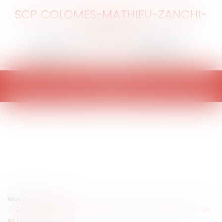
SCP COLOMES-MATHIEU-ZANCHI-
THIBAULT
Ouvrir
le
menu
Vous êtes ici :
Accueil
Covid-19 : le report du second tour permet-il de nouvelles inscriptions sur
les listes électorales ?