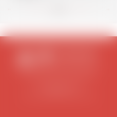
<<
<
...
83
84
85
86
87
88
89
...
>
>>
SCP COLOMES-MATHIEU-ZANCHI-THIBAULT
38 rue Jaillant Deschaînets
10000 TROYES
Tél : 03 25 73 29 46
-
Fax : 03 25 73 70 25