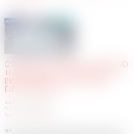
COVID-19 : LE REPORT DU SECOND
TOUR PERMET-IL DE NOUVELLES
INSCRIPTIONS SUR LES LISTES
ÉLECTORALES ?
Auteur : DROUINEAU 1927
Publié le :
23/04/2020
Source :
www.eurojuris.fr
Si la mise en place de l’état d’urgence sanitaire est