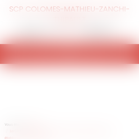
SCP COLOMES-MATHIEU-ZANCHI-
THIBAULT
Ouvrir
le
menu
Vous êtes ici :
Accueil
La CPAM doit motiver les notifications de payer adressées aux
établissements hospitaliers