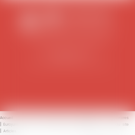
SCP COLOMES-MATHIEU-ZANCHI-THIBAULT
38 rue Jaillant Deschaînets
10000 TROYES
Tél : 03 25 73 29 46
-
Fax : 03 25 73 70 25
Accueil
Le cabinet
L'équipe
Compétences
Honoraires
Eurojuris
Actus
Contact
Mentions légales
Plan du site
Articles