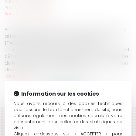
Auteur : MONPION Anne
Publié le :
13/04/2018
Source :
www.eurojuris.fr
Par deux jugements du 22 mars 2018, le Tribunal des
affaires de sécurité sociale de la Haute-Vienne
(TASS) a déchargé un Centre Hospitalier
Universitaire(CHU) du paiement d’une somme de 324
595 €. Ce CHU avait fait l’objet d’un contrôle externe
de la tarification à l’activité effectué sur site. A l’issue
de ce contrôle, la Caisse primaire d’a...
Lire la suite
Information sur les cookies
Nous avons recours à des cookies techniques
pour assurer le bon fonctionnement du site, nous
utilisons également des cookies soumis à votre
HISTORIQUE
consentement pour collecter des statistiques de
visite.
UN SYSTÈME DE CHAUFFAGE DÉFAILLANT PEUT-IL
Cliquez ci-dessous sur « ACCEPTER » pour