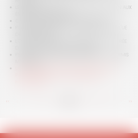
RETENUE !
LE RENFORCEMENT DE LA POLITIQUE DE SOUTIEN AUX
ÉNERGIES RENOUVELABLES
CONFLIT : POURQUOI CHOISIR L'ARBITRAGE ?
PORTABILITÉ DES SERVICES NUMÉRIQUES DANS L'UE
DEPUIS LE 1ER AVRIL
L'EMPLOYEUR PEUT-IL APPORTER UNE PREUVE TIRÉE
DU COMPTE FACEBOOK DU SALARIÉ?
PERMIS DE CONSTRUIRE RÉGULARISÉ PAR UN PERMIS
MODIFICATIF
LA CPAM DOIT MOTIVER LES NOTIFICATIONS DE
PAYER ADRESSÉES AUX ÉTABLISSEMENTS
HOSPITALIERS
<<
<
...
122
123
124
125
126
127
128
...
>
>>