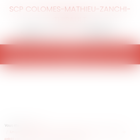
SCP COLOMES-MATHIEU-ZANCHI-
THIBAULT
Ouvrir
le
menu
Vous êtes ici :
Accueil
Un créancier peut-il prononcer la déchéance du terme d’un contrat de
crédit malgré la crise sanitaire liée au COVID-19 ?