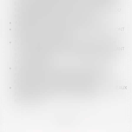
DES GESTIONNAIRES PUBLICS – LA SOLUTION
INSATISFAISANTE APPORTÉE PAR LA CIRCULAIRE DU
PREMIER MINISTRE DU 17 AVRIL 2025
ASTREINTE : ATTENTION AUX CONTRAINTES !
OBLIGATION D’INDEMNISATION DU PRÉJUDICE DONT
LE PRINCIPE EST CONSTATÉ
POINT DE DÉPART DU DÉLAI DE PRESCRIPTION DE
L’ACTION RÉCURSOIRE À L’ENCONTRE DU FABRICANT
SUR LE FONDEMENT DE LA GARANTIE LÉGALE DES
VICES CACHÉS
BAIL COMMERCIAL : MISE EN CONFORMITÉ DES
RÈGLES DE SÉCURITÉ INCENDIE, OBLIGATION DE
DÉLIVRANCE ET FAUTE DU LOCATAIRE
ANNULATION D’UN CONTRAT DE VENTE DE PANNEAUX
PHOTOVOLTAÏQUES ET CONDITIONS DE
RESTITUTION
<<
<
...
10
11
12
13
14
15
16
...
>
>>