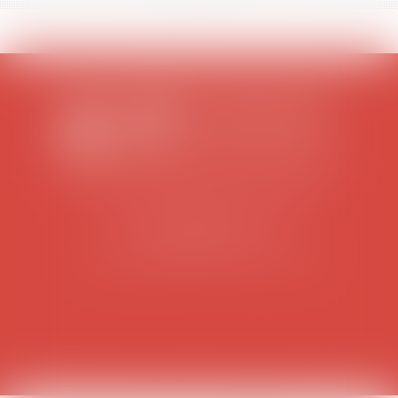
SCP COLOMES-MATHIEU-ZANCHI-THIBAULT
38 rue Jaillant Deschaînets
10000 TROYES
Tél : 03 25 73 29 46
-
Fax : 03 25 73 70 25