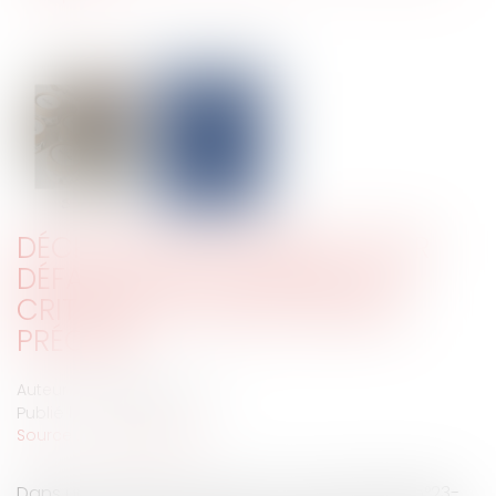
DÉCHÉANCE DE MARQUE POUR
DÉFAUT D'EXPLOITATION : LES
CRITÈRES DE L'USAGE SÉRIEUX
PRÉCISÉS
Auteur : BAIKOFF Stéphane
Publié le :
30/06/2025
Source :
www.eurojuris.fr
Dans un arrêt récent (Cass, Com, 14 mai 2025, n°23-