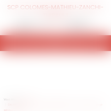
SCP COLOMES-MATHIEU-ZANCHI-
THIBAULT
Ouvrir
le
menu
Vous êtes ici :
Accueil
Déchéance de marque pour défaut d'exploitation : les critères de l'usage
sérieux précisés